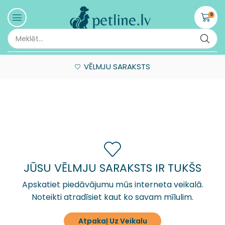
0
VĒLMJU SARAKSTS
JŪSU VĒLMJU SARAKSTS IR TUKŠS
Apskatiet piedāvājumu mūs interneta veikalā.
Noteikti atradīsiet kaut ko savam mīlulim.
Atpakaļ Uz Veikalu