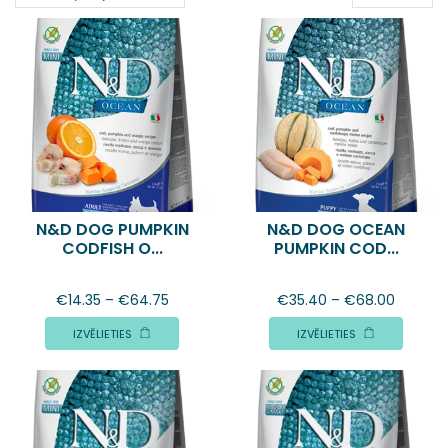
N&D DOG PUMPKIN
N&D DOG OCEAN
CODFISH O...
PUMPKIN COD...
€
14.35
–
€
64.75
€
35.40
–
€
68.00
IZVĒLIETIES
IZVĒLIETIES