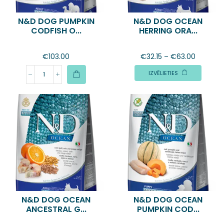
N&D DOG PUMPKIN
N&D DOG OCEAN
CODFISH O...
HERRING ORA...
€
103.00
€
32.15
–
€
63.00
IZVĒLIETIES
N&D DOG OCEAN
N&D DOG OCEAN
ANCESTRAL G...
PUMPKIN COD...