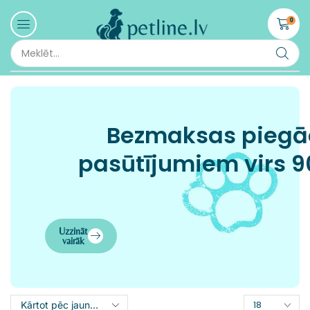
0
Bezmaksas pieg
pasūtījumiem virs 9
Uzzināt
vairāk