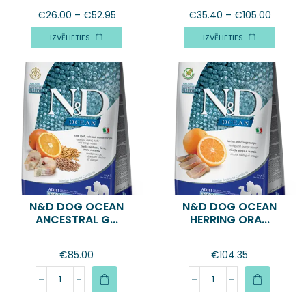
€
26.00
–
€
52.95
€
35.40
–
€
105.00
IZVĒLIETIES
IZVĒLIETIES
N&D DOG OCEAN
N&D DOG OCEAN
ANCESTRAL G...
HERRING ORA...
€
85.00
€
104.35