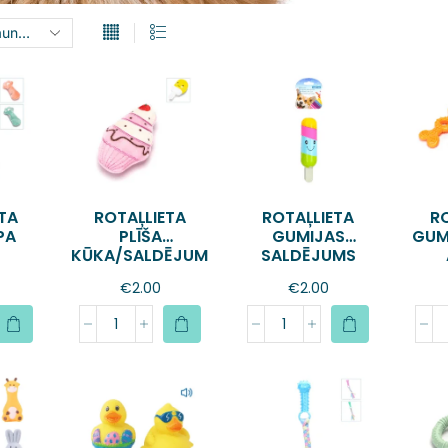
TA
ROTAĻLIETA
ROTAĻLIETA
R
PA
PLĪŠA
GUMIJAS
GUM
KŪKA/SALDĒJUM...
SALDĒJUMS
€
2.00
€
2.00