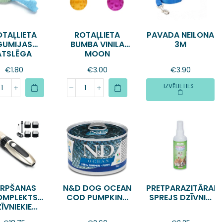
OTAĻLIETA
ROTAĻLIETA
PAVADA NEILONA
GUMIJAS
BUMBA VINILA
3M
ATSLĒGA
MOON
€
1.80
€
3.00
€
3.90
IZVĒLIETIES
IRPŠANAS
N&D DOG OCEAN
PRETPARAZITĀRAIS
OMPLEKTS
COD PUMPKIN...
SPREJS DZĪVNI...
ĪVNIEKIE...