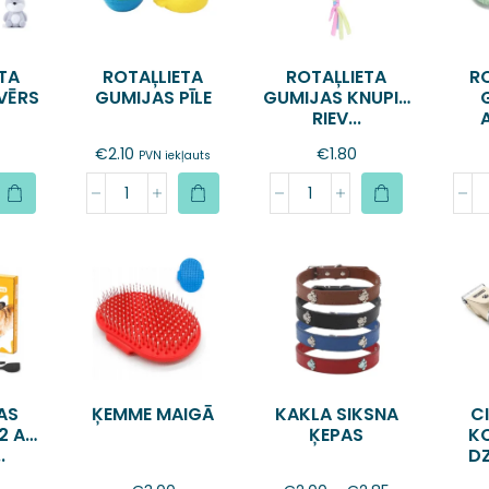
TA
ROTAĻLIETA
ROTAĻLIETA
R
VĒRS
GUMIJAS PĪLE
GUMIJAS KNUPIS
RIEV...
€
2.10
€
1.80
PVN iekļauts
AS
ĶEMME MAIGĀ
KAKLA SIKSNA
C
2 AR
ĶEPAS
K
.
DZ