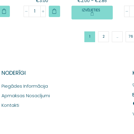
€
3.00
€
2.00
–
€
2.85
IZVĒLIETIES
1
2
…
76
NODERĪGI
Piegādes Informācija
Apmaksas Nosacījumi
Kontakti