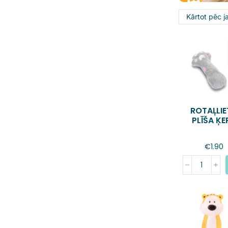
ROTAĻLIE
PLĪŠA ĶE
€
1.90