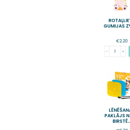
ROTAĻLIE
GUMIJAS Z
€
2.20
LĒNĒŠAN
PAKLĀJS N
BIRSTĒ..