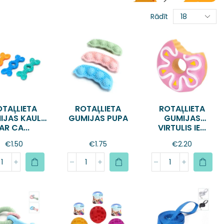
Rādīt
OTAĻLIETA
ROTAĻLIETA
ROTAĻLIETA
IJAS KAULS
GUMIJAS PUPA
GUMIJAS
AR CA...
VIRTULIS IE...
€
1.50
€
1.75
€
2.20