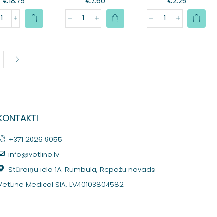
€
18.75
€
2.60
€
2.25
KONTAKTI
+371 2026 9055
info@vetline.lv
Stūraiņu iela 1A, Rumbula, Ropažu novads
VetLine Medical SIA, LV40103804582