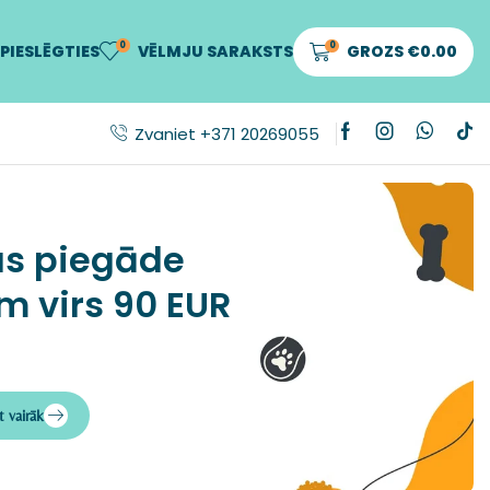
0
0
PIESLĒGTIES
VĒLMJU SARAKSTS
GROZS
€
0.00
Zvaniet +371 20269055
s piegāde
m virs 90 EUR
t vairāk