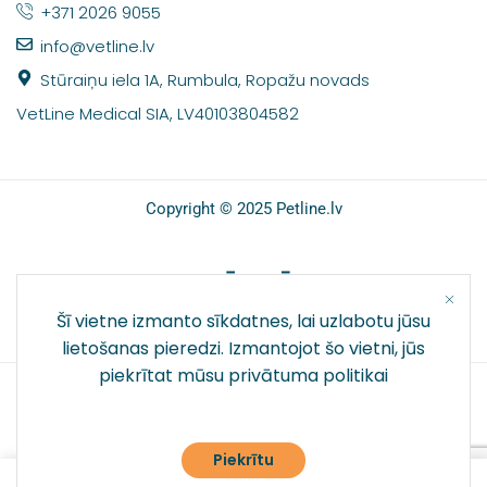
+371 2026 9055
info@vetline.lv
Stūraiņu iela 1A, Rumbula, Ropažu novads
VetLine Medical SIA, LV40103804582
Copyright © 2025 Petline.lv
SOCIĀLIE TĪKLI
Šī vietne izmanto sīkdatnes, lai uzlabotu jūsu
lietošanas pieredzi. Izmantojot šo vietni, jūs
piekrītat mūsu
privātuma politikai
Piekrītu
0