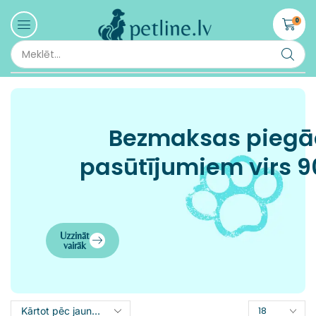
0
Bezmaksas pieg
pasūtījumiem virs 9
Uzzināt
vairāk