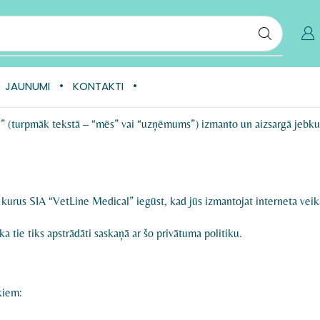
JAUNUMI
KONTAKTI
” (turpmāk tekstā – “mēs” vai “uzņēmums”) izmanto un aizsargā jebkuru
 kurus SIA “VetLine Medical” iegūst, kad jūs izmantojat interneta veika
ka tie tiks apstrādāti saskaņā ar šo privātuma politiku.
ķiem: