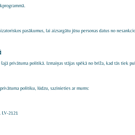
rlūkprogrammā.
nizatoriskos pasākumus, lai aizsargātu jūsu personas datus no nesankci
ā
šajā privātuma politikā. Izmaiņas stājas spēkā no brīža, kad tās tiek pu
o privātuma politiku, lūdzu, sazinieties ar mums:
, LV-2121