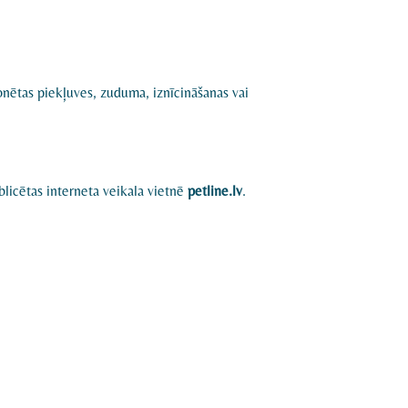
onētas piekļuves, zuduma, iznīcināšanas vai
blicētas interneta veikala vietnē
petline.lv
.