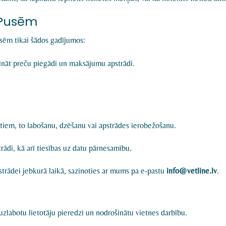
 Pusēm
sēm tikai šādos gadījumos:
nāt preču piegādi un maksājumu apstrādi.
datiem, to labošanu, dzēšanu vai apstrādes ierobežošanu.
trādi, kā arī tiesības uz datu pārnesamību.
pstrādei jebkurā laikā, sazinoties ar mums pa e-pastu
info@vetline.lv
.
i uzlabotu lietotāju pieredzi un nodrošinātu vietnes darbību.