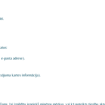
ti.
atus:
 e-pasta adrese).
ājuma kartes informācija).
iešams, lai izpildītu iepriekš minētos mērķus, vai kā noteikts tiesību akt