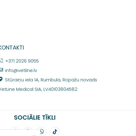
KONTAKTI
+371 2026 9055
info@vetline.lv
Stūraiņu iela 1A, Rumbula, Ropažu novads
VetLine Medical SIA, LV40103804582
SOCIĀLIE TĪKLI