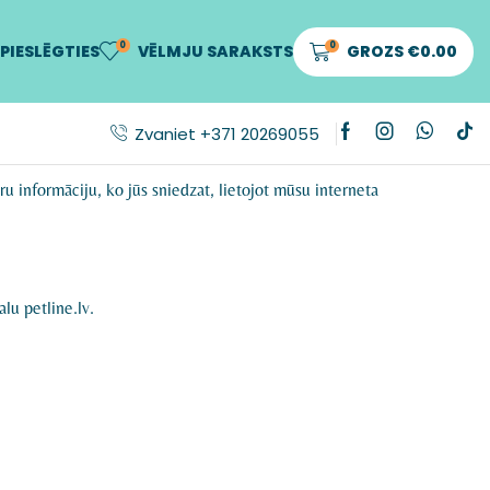
0
0
PIESLĒGTIES
VĒLMJU SARAKSTS
GROZS
€
0.00
Zvaniet +371 20269055
 informāciju, ko jūs sniedzat, lietojot mūsu interneta
lu petline.lv.