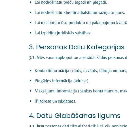
Lai nodrošinātu preču iegādi un piegādi.
Lai nodrošinātu klientu atbalstu un saziņu ar jums.
Lai uzlabotu mūsu produktu un pakalpojumu kvalitā
Lai izpildītu juridiskās saistības.
3. Personas Datu Kategorijas
3.1. Mēs varam apkopot un apstrādāt šādus personas d
Kontaktinformācija (vārds, uzvārds, tālruņa numurs,
Piegādes informācija (adrese).
Maksājumu informācija (bankas konta numurs, maks
IP adrese un sīkdatnes.
4. Datu Glabāšanas Ilgums
4.1. Jūsu personas dati tiks glabāti tik ilgi, cik nepiec