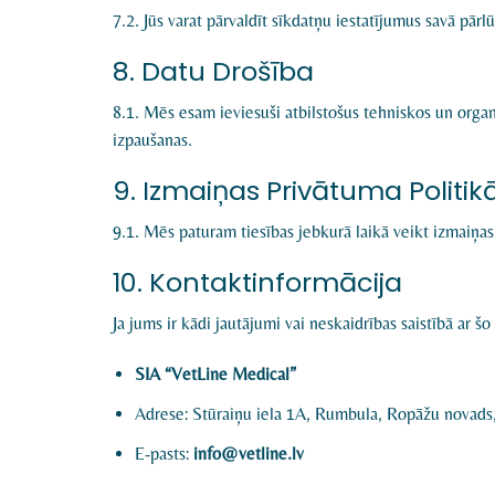
7.2. Jūs varat pārvaldīt sīkdatņu iestatījumus savā pā
8. Datu Drošība
8.1. Mēs esam ieviesuši atbilstošus tehniskos un orga
izpaušanas.
9. Izmaiņas Privātuma Politik
9.1. Mēs paturam tiesības jebkurā laikā veikt izmaiņas 
10. Kontaktinformācija
Ja jums ir kādi jautājumi vai neskaidrības saistībā ar š
SIA “VetLine Medical”
Adrese: Stūraiņu iela 1A, Rumbula, Ropāžu novads
E-pasts:
info@vetline.lv