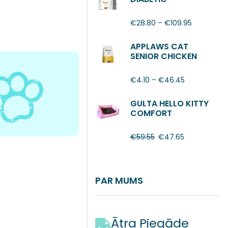
€
28.80
–
€
109.95
APPLAWS CAT
SENIOR CHICKEN
€
4.10
–
€
46.45
GULTA HELLO KITTY
COMFORT
€
59.55
€
47.65
PAR MUMS
Ātra Piegāde