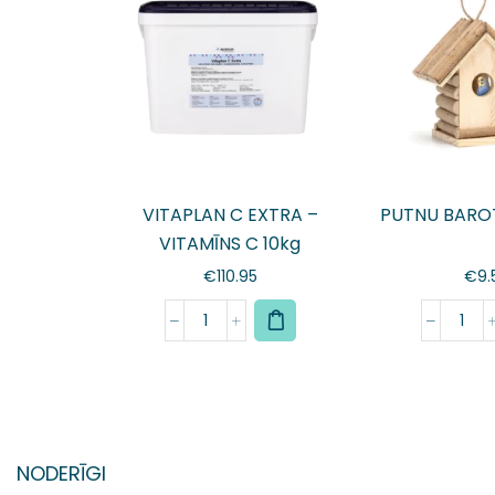
VITAPLAN C EXTRA –
PUTNU BARO
VITAMĪNS C 10kg
€
110.95
€
9.
NODERĪGI