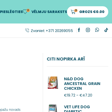
0
0
PIESLĒGTIES
VĒLMJU SARAKSTS
GROZS
€
0.00
Zvaniet +371 20269055
CITI NOPIRKA ARĪ
N&D DOG
ANCESTRAL GRAIN
CHICKEN
POMEGRANATE
€
19.72
–
€
47.20
ADULT MINI
VET LIFE DOG
Ropažu novads
DIABETIC