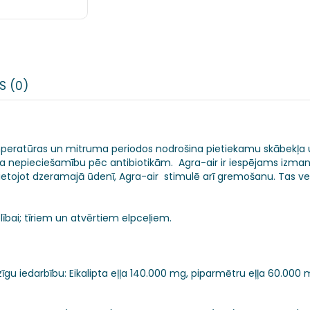
S (0)
 temperatūras un mitruma periodos nodrošina pietiekamu skābekļ
a nepieciešamību pēc antibiotikām. Agra-air ir iespējams izman
 Lietojot dzeramajā ūdenī, Agra-air stimulē arī gremošanu. Tas v
ībai; tīriem un atvērtiem elpceļiem.
dzīgu iedarbību: Eikalipta eļļa 140.000 mg, piparmētru eļļa 60.00