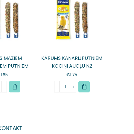
S MAZIEM
KĀRUMS KANĀRIJPUTNIEM
IEM PUTNIEM
KOCIŅI AUGĻU N2
 MEDUS N2
€
1.65
€
1.75
KONTAKTI