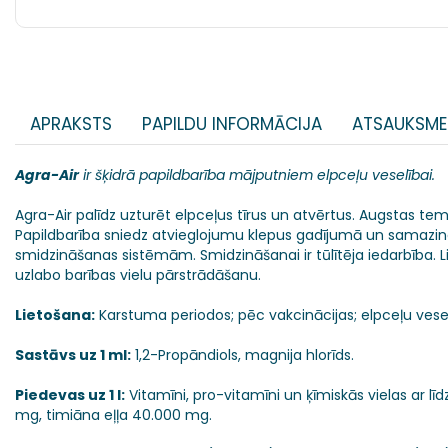
APRAKSTS
PAPILDU INFORMĀCIJA
ATSAUKSME
Agra-Air
ir šķidrā papildbarība mājputniem elpceļu veselībai.
Agra-Air palīdz uzturēt elpceļus tīrus un atvērtus. Augstas
Papildbarība sniedz atvieglojumu klepus gadījumā un samazin
smidzināšanas sistēmām. Smidzināšanai ir tūlītēja iedarbība.
uzlabo barības vielu pārstrādāšanu.
Lietošana:
Karstuma periodos; pēc vakcinācijas; elpceļu vesel
Sastāvs uz 1 ml:
1,2-Propāndiols, magnija hlorīds.
Piedevas uz 1 l:
Vitamīni, pro-vitamīni un ķīmiskās vielas ar lī
mg, timiāna eļļa 40.000 mg.