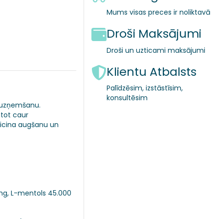
Mums visas preces ir noliktavā
Droši Maksājumi
Droši un uzticami maksājumi
Klientu Atbalsts
Palīdzēsim, izstāstīsim,
konsultēsim
a uzņemšanu.
tot caur
eicina augšanu un
0 mg, L-mentols 45.000