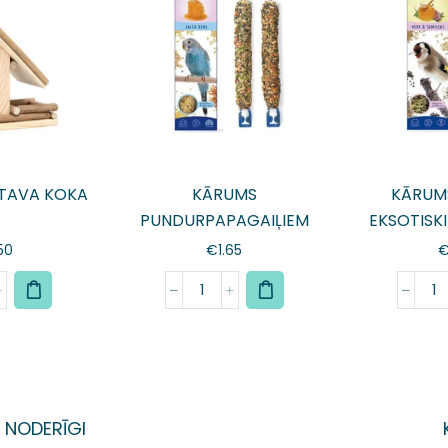
TAVA KOKA
KĀRUMS
KĀRUM
PUNDURPAPAGAIĻIEM
EKSOTISK
KOCIŅI JELLY MEDUS N2
KOCIŅI
50
€
1.65
NODERĪGI