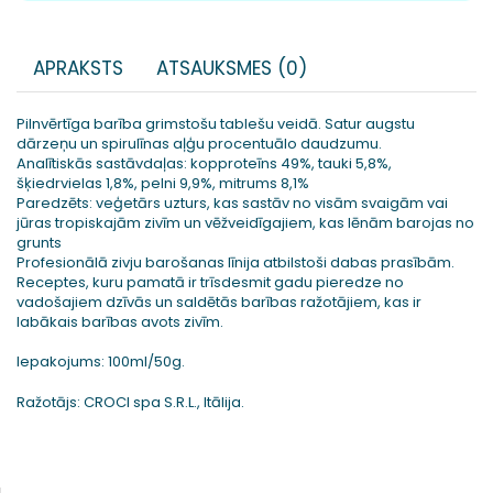
APRAKSTS
ATSAUKSMES (0)
Pilnvērtīga barība grimstošu tablešu veidā. Satur augstu
dārzeņu un spirulīnas aļģu procentuālo daudzumu.
Analītiskās sastāvdaļas: kopproteīns 49%, tauki 5,8%,
šķiedrvielas 1,8%, pelni 9,9%, mitrums 8,1%
Paredzēts: veģetārs uzturs, kas sastāv no visām svaigām vai
jūras tropiskajām zivīm un vēžveidīgajiem, kas lēnām barojas no
grunts
Profesionālā zivju barošanas līnija atbilstoši dabas prasībām.
Receptes, kuru pamatā ir trīsdesmit gadu pieredze no
vadošajiem dzīvās un saldētās barības ražotājiem, kas ir
labākais barības avots zivīm.
Iepakojums: 100ml/50g.
Ražotājs: CROCI spa S.R.L., Itālija.