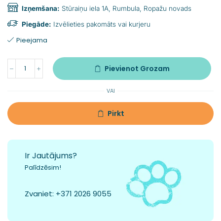
Izņemšana:
Stūraiņu iela 1A, Rumbula, Ropažu novads
Piegāde:
Izvēlieties pakomāts vai kurjeru
Pieejama
Pievienot Grozam
VAI
Pirkt
Ir Jautājums?
Palīdzēsim!
Zvaniet:
+371 2026 9055