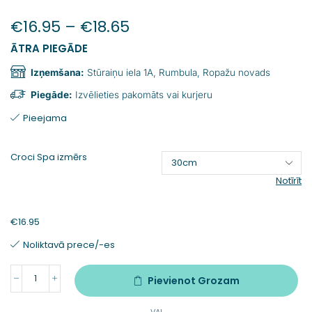
€
16.95
–
€
18.65
ĀTRA PIEGĀDE
Izņemšana:
Stūraiņu iela 1A, Rumbula, Ropažu novads
Piegāde:
Izvēlieties pakomāts vai kurjeru
Pieejama
Croci Spa izmērs
Notīrīt
€
16.95
Noliktavā prece/-es
Pievienot Grozam