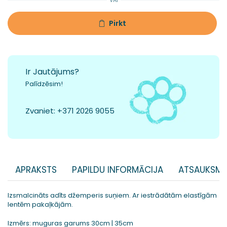
VAI
Pirkt
Ir Jautājums?
Palīdzēsim!
Zvaniet:
+371 2026 9055
APRAKSTS
PAPILDU INFORMĀCIJA
ATSAUKSME
Izsmalcināts adīts džemperis suņiem. Ar iestrādātām elastīgām
lentēm pakaļkājām.
Izmērs: muguras garums 30cm | 35cm