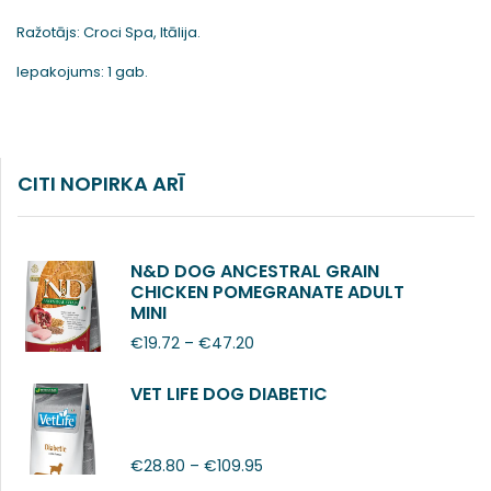
Ražotājs: Croci Spa, Itālija.
Iepakojums: 1 gab.
CITI NOPIRKA ARĪ
N&D DOG ANCESTRAL GRAIN
CHICKEN POMEGRANATE ADULT
MINI
€
19.72
–
€
47.20
VET LIFE DOG DIABETIC
€
28.80
–
€
109.95