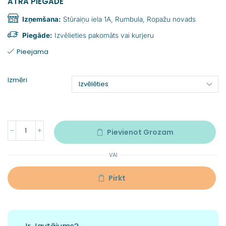
ĀTRA PIEGĀDE
Izņemšana:
Stūraiņu iela 1A, Rumbula, Ropažu novads
Piegāde:
Izvēlieties pakomāts vai kurjeru
Pieejama
Izmēri
Pievienot Grozam
VAI
Pirkt