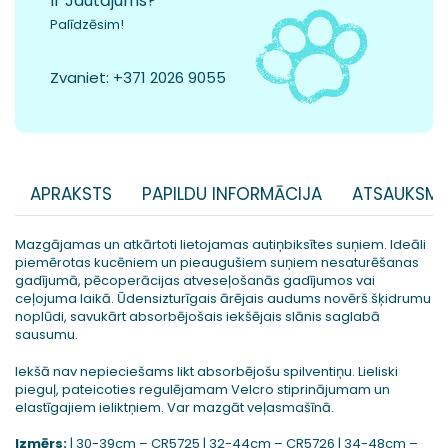
Ir Jautājums?
Palīdzēsim!
Zvaniet:
+371 2026 9055
APRAKSTS
PAPILDU INFORMĀCIJA
ATSAUKSME
Mazgājamas un atkārtoti lietojamas autiņbiksītes suņiem. Ideāli
piemērotas kucēniem un pieaugušiem suņiem nesaturēšanas
gadījumā, pēcoperācijas atveseļošanās gadījumos vai
ceļojuma laikā. Ūdensizturīgais ārējais audums novērš šķidrumu
noplūdi, savukārt absorbējošais iekšējais slānis saglabā
sausumu.
Iekšā nav nepieciešams likt absorbējošu spilventiņu. Lieliski
pieguļ, pateicoties regulējamam Velcro stiprinājumam un
elastīgajiem ieliktņiem. Var mazgāt veļasmašīnā.
Izmērs:
| 30-39cm – CR5725 | 32-44cm – CR5726 | 34-48cm –