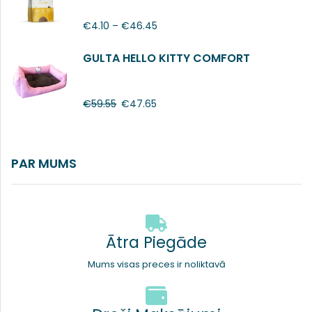
€
4.10
–
€
46.45
GULTA HELLO KITTY COMFORT
€
59.55
€
47.65
PAR MUMS
Ātra Piegāde
Mums visas preces ir noliktavā