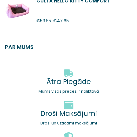
GULTA HELLO KITTY COMFORT
€
59.55
€
47.65
PAR MUMS
Ātra Piegāde
Mums visas preces ir noliktavā
Droši Maksājumi
Droši un uzticami maksājumi