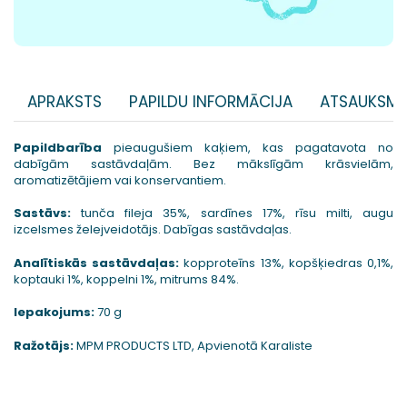
APRAKSTS
PAPILDU INFORMĀCIJA
ATSAUKSME
Papildbarība
pieaugušiem kaķiem, kas pagatavota no
dabīgām sastāvdaļām. Bez mākslīgām krāsvielām,
aromatizētājiem vai konservantiem.
Sastāvs:
tunča fileja 35%, sardīnes 17%, rīsu milti, augu
izcelsmes želejveidotājs. Dabīgas sastāvdaļas.
Analītiskās sastāvdaļas:
kopproteīns 13%, kopšķiedras 0,1%,
koptauki 1%, koppelni 1%, mitrums 84%.
Iepakojums:
70 g
Ražotājs:
MPM PRODUCTS LTD, Apvienotā Karaliste