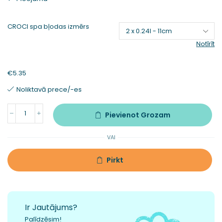
CROCI spa bļodas izmērs
Notīrīt
€
5.35
Noliktavā prece/-es
Pievienot Grozam
VAI
Pirkt
Ir Jautājums?
Palīdzēsim!