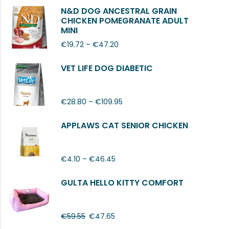
N&D DOG ANCESTRAL GRAIN
CHICKEN POMEGRANATE ADULT
MINI
€
19.72
–
€
47.20
VET LIFE DOG DIABETIC
€
28.80
–
€
109.95
APPLAWS CAT SENIOR CHICKEN
€
4.10
–
€
46.45
GULTA HELLO KITTY COMFORT
€
59.55
€
47.65