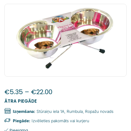
€
5.35
–
€
22.00
ĀTRA PIEGĀDE
Izņemšana:
Stūraiņu iela 1A, Rumbula, Ropažu novads
Piegāde:
Izvēlieties pakomāts vai kurjeru
Pieejama