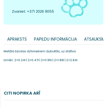
Zvaniet:
+371 2026 9055
APRAKSTS
PAPILDU INFORMĀCIJA
ATSAUKSME
Metāla bļodas dzīvniekiem dubultās, uz statīva.
Izmēri: 2×0.24l | 2×0.47l | 2×0.95l | 2×1.89l | 2×2.84l.
CITI NOPIRKA ARĪ