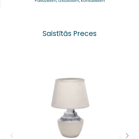
Palīdzēsim, izstāstīsim, konsultēsim
Saistītās Preces