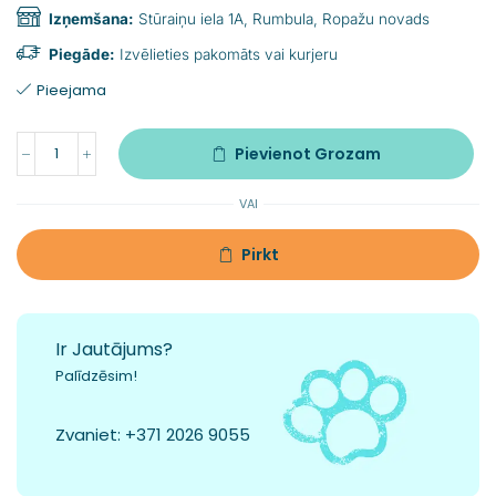
Izņemšana:
Stūraiņu iela 1A, Rumbula, Ropažu novads
Piegāde:
Izvēlieties pakomāts vai kurjeru
Pieejama
Pievienot Grozam
VAI
Pirkt
Ir Jautājums?
Palīdzēsim!
Zvaniet:
+371 2026 9055