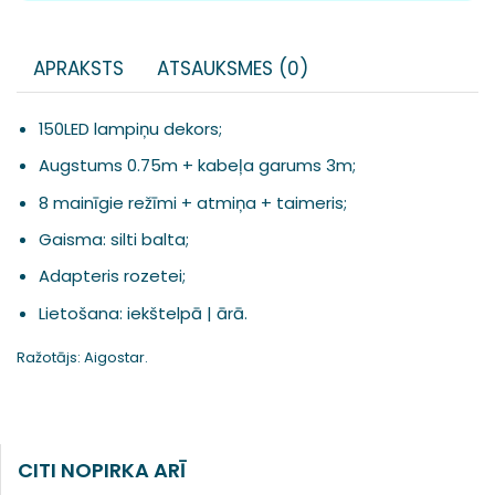
APRAKSTS
ATSAUKSMES (0)
150LED lampiņu dekors;
Augstums 0.75m + kabeļa garums 3m;
8 mainīgie režīmi + atmiņa + taimeris;
Gaisma: silti balta;
Adapteris rozetei;
Lietošana: iekštelpā | ārā.
Ražotājs: Aigostar.
CITI NOPIRKA ARĪ