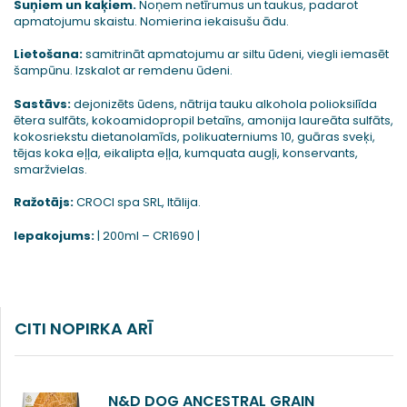
Suņiem un kaķiem.
Noņem netīrumus un taukus, padarot
apmatojumu skaistu. Nomierina iekaisušu ādu.
Lietošana:
samitrināt apmatojumu ar siltu ūdeni, viegli iemasēt
šampūnu. Izskalot ar remdenu ūdeni.
Sastāvs:
dejonizēts ūdens, nātrija tauku alkohola polioksilīda
ētera sulfāts, kokoamidopropil betaīns, amonija laureāta sulfāts,
kokosriekstu dietanolamīds, polikuaterniums 10, guāras sveķi,
tējas koka eļļa, eikalipta eļļa, kumquata augļi, konservants,
smaržvielas.
Ražotājs:
CROCI spa SRL, Itālija.
Iepakojums:
| 200ml – CR1690 |
CITI NOPIRKA ARĪ
N&D DOG ANCESTRAL GRAIN