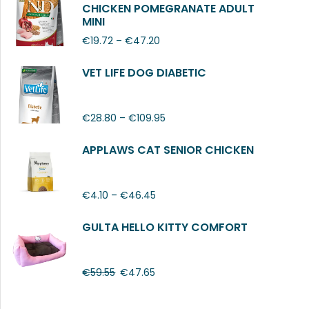
CHICKEN POMEGRANATE ADULT
MINI
€
19.72
–
€
47.20
VET LIFE DOG DIABETIC
€
28.80
–
€
109.95
APPLAWS CAT SENIOR CHICKEN
€
4.10
–
€
46.45
GULTA HELLO KITTY COMFORT
€
59.55
€
47.65