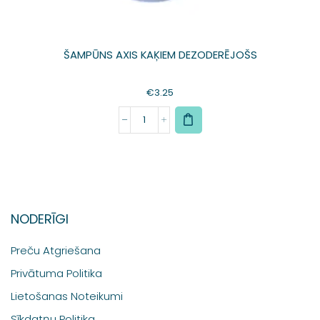
ŠAMPŪNS AXIS KAĶIEM DEZODERĒJOŠS
€
3.25
NODERĪGI
Preču Atgriešana
Privātuma Politika
Lietošanas Noteikumi
Sīkdatņu Politika