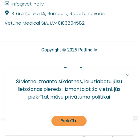
info@vetline.lv
Stūraiņu iela 1A, Rumbula, Ropažu novads
VetLine Medical SIA, LV40103804582
Copyright © 2025 Petline.lv
SOCIĀLIE TĪKLI
Šī vietne izmanto sīkdatnes, lai uzlabotu jūsu
lietošanas pieredzi. Izmantojot šo vietni, jūs
piekrītat mūsu
privātuma politikai
Piekrītu
0
Galvenā
Veikals
Pieslēgties
Vēlmju saraksts