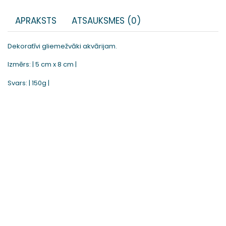
APRAKSTS
ATSAUKSMES (0)
Dekoratīvi gliemežvāki akvārijam.
Izmērs: | 5 cm x 8 cm |
Svars: | 150g |