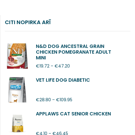
CITI NOPIRKA ARĪ
N&D DOG ANCESTRAL GRAIN
CHICKEN POMEGRANATE ADULT
MINI
€
19.72
–
€
47.20
VET LIFE DOG DIABETIC
€
28.80
–
€
109.95
APPLAWS CAT SENIOR CHICKEN
€
4.10
–
€
46.45