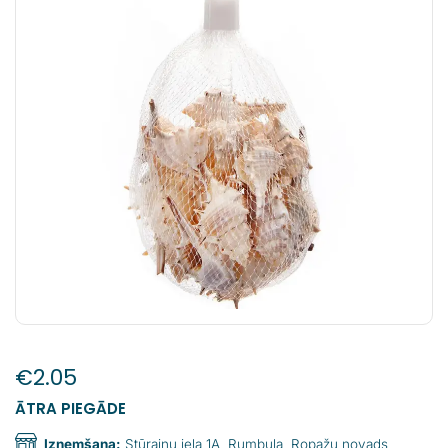
€
2.05
ĀTRA PIEGĀDE
Izņemšana:
Stūraiņu iela 1A, Rumbula, Ropažu novads