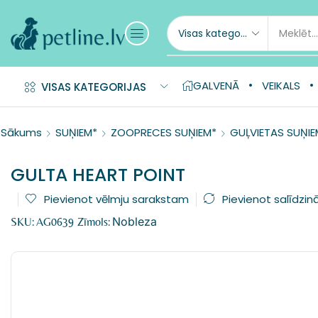
GALVENĀ
VEIKALS
VISAS KATEGORIJAS
Sākums
SUŅIEM*
ZOOPRECES SUŅIEM*
GUĻVIETAS SUŅIE
GULTA HEART POINT
Pievienot vēlmju sarakstam
Pievienot salīdzin
Nobleza
SKU:
AG0639
Zīmols: