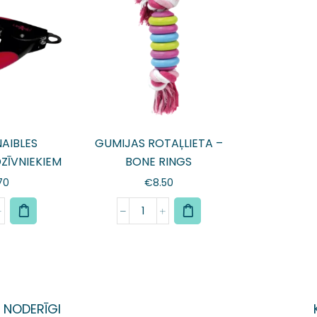
AIBLES
GUMIJAS ROTAĻLIETA –
DZĪVNIEKIEM
BONE RINGS
70
€
8.50
NODERĪGI