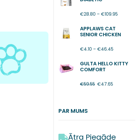
€
28.80
–
€
109.95
APPLAWS CAT
SENIOR CHICKEN
€
4.10
–
€
46.45
GULTA HELLO KITTY
COMFORT
€
59.55
€
47.65
PAR MUMS
Ātra Piegāde