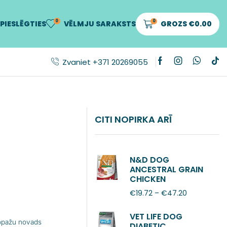
0
0
PIESLĒGTIES
VĒLMJU SARAKSTS
GROZS
€
0.00
Zvaniet +371 20269055
CITI NOPIRKA ARĪ
N&D DOG
ANCESTRAL GRAIN
CHICKEN
POMEGRANATE
€
19.72
–
€
47.20
ADULT MINI
VET LIFE DOG
Ropažu novads
DIABETIC