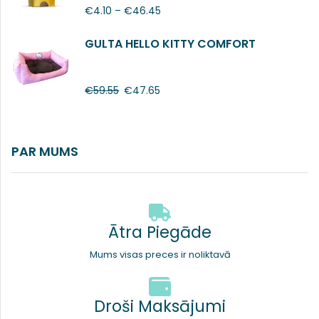
€
4.10
–
€
46.45
GULTA HELLO KITTY COMFORT
€
59.55
€
47.65
PAR MUMS
Ātra Piegāde
Mums visas preces ir noliktavā
Droši Maksājumi