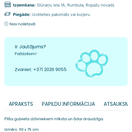
Izņemšana:
Stūraiņu iela 1A, Rumbula, Ropažu novads
Piegāde:
Izvēlieties pakomāts vai kurjeru
Nav noliktavā
Ir Jautājums?
Palīdzēsim!
Zvaniet:
+371 2026 9055
APRAKSTS
PAPILDU INFORMĀCIJA
ATSAUKSME
Plīša guļvieta dzīvniekiem mīksta un ādai draudzīga.
Izmērs: 110 x 75 cm.