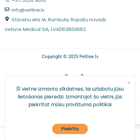
+371 2026 9055
info@vetline.lv
Stūraiņu iela 1A, Rumbula, Ropažu novads
VetLine Medical SIA, LV40103804582
Copyright © 2025 Petline.lv
SOCIĀLIE TĪKLI
Šī vietne izmanto sīkdatnes, lai uzlabotu jūsu
lietošanas pieredzi. Izmantojot šo vietni, jūs
piekrītat mūsu
privātuma politikai
Piekrītu
0