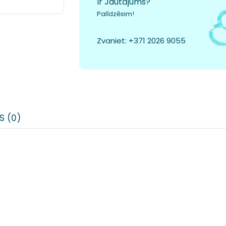
Ir Jautājums?
Palīdzēsim!
Zvaniet:
+371 2026 9055
S (0)