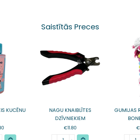
Saistītās Preces
IS KUCĒNU
NAGU KNAIBLĪTES
GUMIJAS R
DZĪVNIEKIEM
BONE
80
€
11.80
€