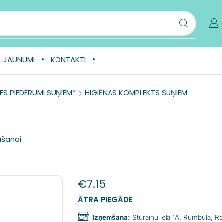
JAUNUMI
KONTAKTI
ES PIEDERUMI SUŅIEM*
HIGIĒNAS KOMPLEKTS SUŅIEM
āšanai
€
7.15
ĀTRA PIEGĀDE
Izņemšana:
Stūraiņu iela 1A, Rumbula, 