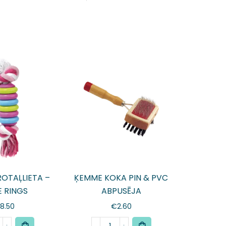
OTAĻLIETA –
ĶEMME KOKA PIN & PVC
 RINGS
ABPUSĒJA
8.50
€
2.60