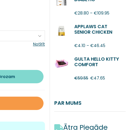
€
28.80
–
€
109.95
APPLAWS CAT
SENIOR CHICKEN
Notīrīt
€
4.10
–
€
46.45
GULTA HELLO KITTY
COMFORT
 Grozam
€
59.55
€
47.65
PAR MUMS
Ātra Piegāde