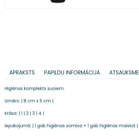
APRAKSTS
PAPILDU INFORMĀCIJA
ATSAUKSME
Higiēnas komplekts suņiem.
Izmērs: | 8 cm x 5 cm |
Krāsa: | 1 | 2 | 3 | 4 |
Iepakojumā: | 1 gab higiēnas somiņa + 1 gab higiēnas maisiņš |