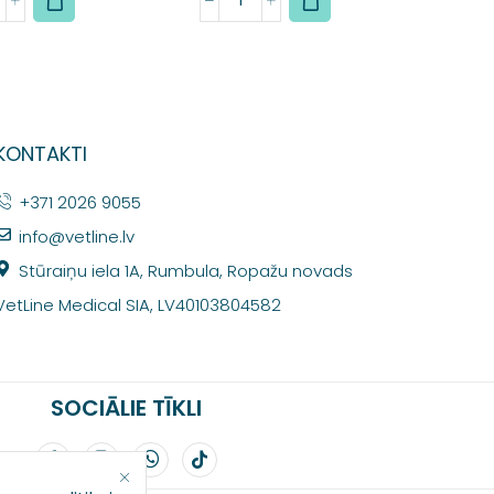
KONTAKTI
+371 2026 9055
info@vetline.lv
Stūraiņu iela 1A, Rumbula, Ropažu novads
VetLine Medical SIA, LV40103804582
SOCIĀLIE TĪKLI