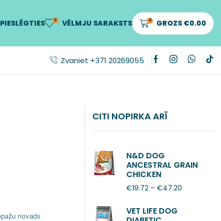
0
0
PIESLĒGTIES
VĒLMJU SARAKSTS
GROZS
€
0.00
Zvaniet +371 20269055
CITI NOPIRKA ARĪ
N&D DOG
ANCESTRAL GRAIN
CHICKEN
POMEGRANATE
€
19.72
–
€
47.20
ADULT MINI
VET LIFE DOG
Ropažu novads
DIABETIC