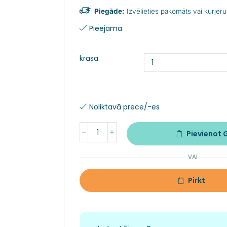
Piegāde:
Izvēlieties pakomāts vai kurjeru
Pieejama
krāsa
Noliktavā prece/-es
Pievienot
VAI
Pirkt