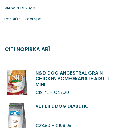
Vienā rulīti 20gb.
Ražotājs: Croci Spa
CITI NOPIRKA ARĪ
N&D DOG ANCESTRAL GRAIN
CHICKEN POMEGRANATE ADULT
MINI
€
19.72
–
€
47.20
VET LIFE DOG DIABETIC
€
28.80
–
€
109.95