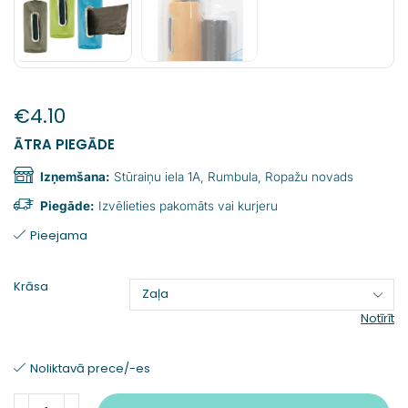
€
4.10
ĀTRA PIEGĀDE
Izņemšana:
Stūraiņu iela 1A, Rumbula, Ropažu novads
Piegāde:
Izvēlieties pakomāts vai kurjeru
Pieejama
Krāsa
Notīrīt
Noliktavā prece/-es