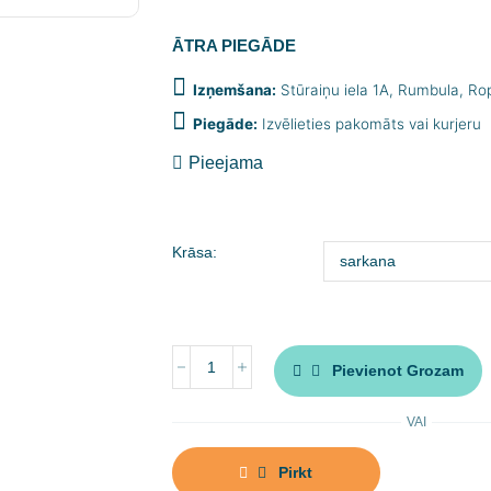
ĀTRA PIEGĀDE
Izņemšana:
Stūraiņu iela 1A, Rumbula, R
Piegāde:
Izvēlieties pakomāts vai kurjeru
Pieejama
Krāsa:
Pievienot Grozam
VAI
Pirkt