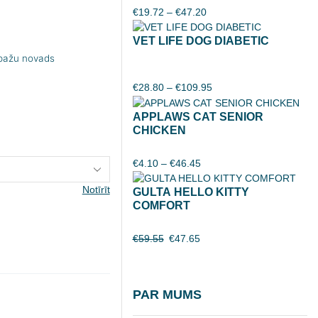
€
19.72
–
€
47.20
VET LIFE DOG DIABETIC
opažu novads
€
28.80
–
€
109.95
APPLAWS CAT SENIOR
CHICKEN
€
4.10
–
€
46.45
Notīrīt
GULTA HELLO KITTY
COMFORT
€
59.55
€
47.65
PAR MUMS