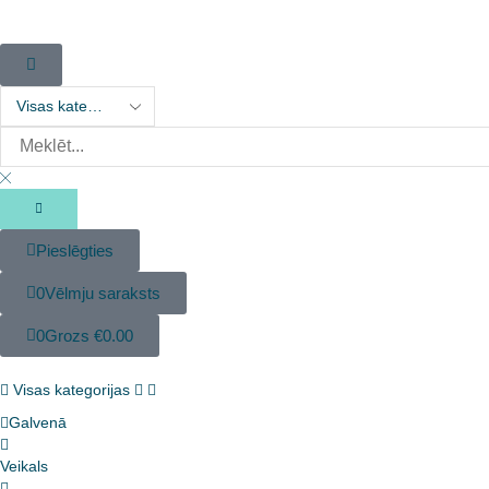
Pieslēgties
0
Vēlmju saraksts
0
Grozs
€
0.00
Visas kategorijas
Galvenā
Veikals