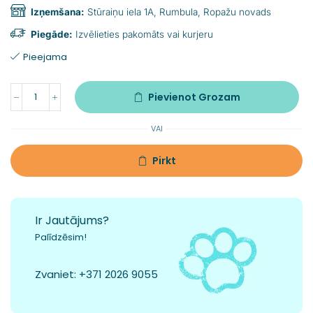
Izņemšana:
Stūraiņu iela 1A, Rumbula, Ropažu novads
Piegāde:
Izvēlieties pakomāts vai kurjeru
Pieejama
Pievienot Grozam
VAI
Pirkt
Ir Jautājums?
Palīdzēsim!
Zvaniet:
+371 2026 9055