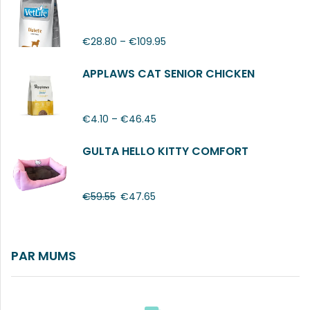
€
28.80
–
€
109.95
APPLAWS CAT SENIOR CHICKEN
€
4.10
–
€
46.45
GULTA HELLO KITTY COMFORT
€
59.55
€
47.65
PAR MUMS