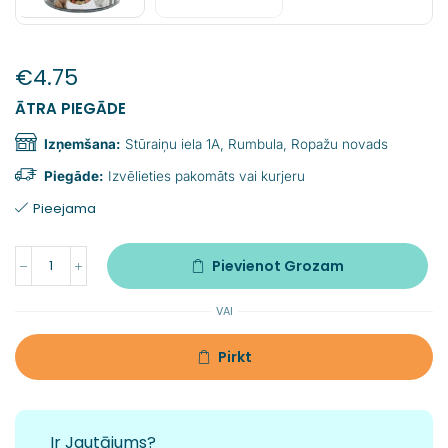
€
4.75
ĀTRA PIEGĀDE
Izņemšana:
Stūraiņu iela 1A, Rumbula, Ropažu novads
Piegāde:
Izvēlieties pakomāts vai kurjeru
Pieejama
Pievienot Grozam
VAI
Pirkt
Ir Jautājums?