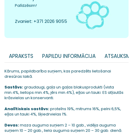
Palīdzēsim!
Zvaniet:
+371 2026 9055
APRAKSTS
PAPILDU INFORMĀCIJA
ATSAUKSME
Kārums, papildbarība suņiem, kas paredzēts lietošanai
dresūras laikā.
Sastāvs:
graudaugi, gaļa un gaļas blakusprodukti (vista
min.4%, liellops min.4%, jērs min.4%), eļļas un tauki. ES atļautās
krāsvielas un konservanti.
Analītiskais sastāvs:
proteīns 19%, mitrums 16%, pelni 6,5%,
eļļas un tauki 4%, šķiedrvielas 1%.
Devas:
maza auguma suņiem 2 – 10 gab., vidēja auguma
suņiem 10 – 20 gab., liela auguma suņiem 20 – 30 gab. dienā.