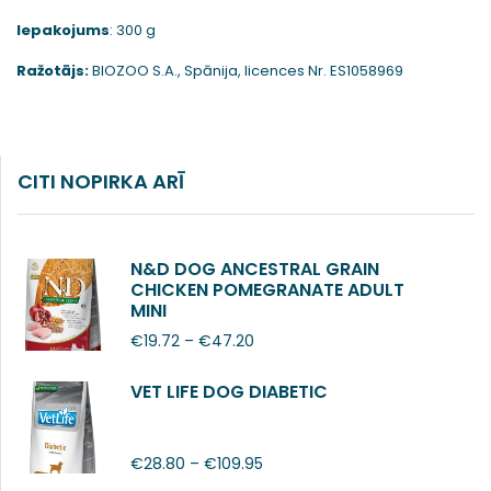
Iepakojums
: 300 g
Ražotājs:
BIOZOO S.A., Spānija, licences Nr. ES1058969
CITI NOPIRKA ARĪ
N&D DOG ANCESTRAL GRAIN
CHICKEN POMEGRANATE ADULT
MINI
€
19.72
–
€
47.20
VET LIFE DOG DIABETIC
€
28.80
–
€
109.95