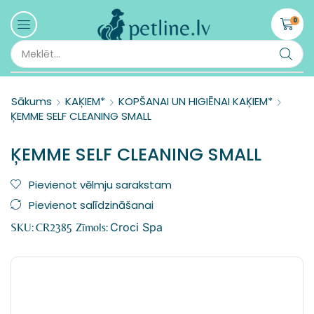
0
Sākums
KAĶIEM*
KOPŠANAI UN HIGIĒNAI KAĶIEM*
ĶEMME SELF CLEANING SMALL
ĶEMME SELF CLEANING SMALL
Pievienot vēlmju sarakstam
Pievienot salīdzināšanai
Croci Spa
SKU:
CR2385
Zīmols: