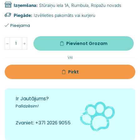
Izņemšana:
Stūraiņu iela 1A, Rumbula, Ropažu novads
Piegāde:
Izvēlieties pakomāts vai kurjeru
Pieejama
Pievienot Grozam
VAI
Pirkt
Ir Jautājums?
Palīdzēsim!
Zvaniet:
+371 2026 9055