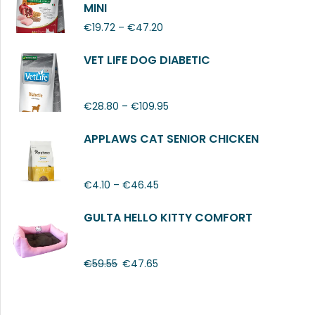
MINI
€
19.72
–
€
47.20
VET LIFE DOG DIABETIC
€
28.80
–
€
109.95
APPLAWS CAT SENIOR CHICKEN
€
4.10
–
€
46.45
GULTA HELLO KITTY COMFORT
€
59.55
€
47.65