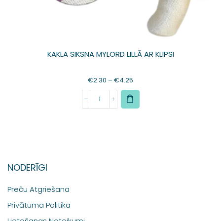
KAKLA SIKSNA MYLORD LILLĀ AR KLIPSI
€
2.30
–
€
4.25
NODERĪGI
Preču Atgriešana
Privātuma Politika
Lietošanas Noteikumi