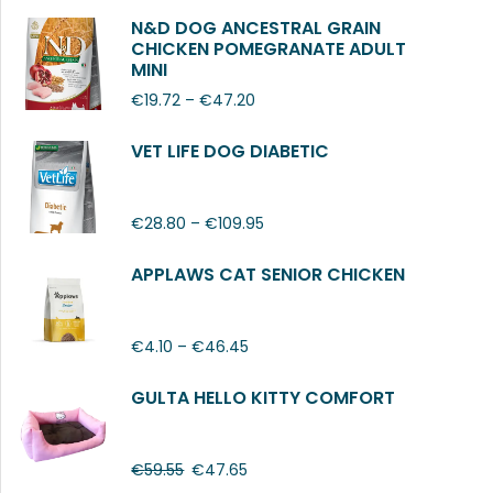
N&D DOG ANCESTRAL GRAIN
CHICKEN POMEGRANATE ADULT
MINI
€
19.72
–
€
47.20
VET LIFE DOG DIABETIC
€
28.80
–
€
109.95
APPLAWS CAT SENIOR CHICKEN
€
4.10
–
€
46.45
GULTA HELLO KITTY COMFORT
€
59.55
€
47.65