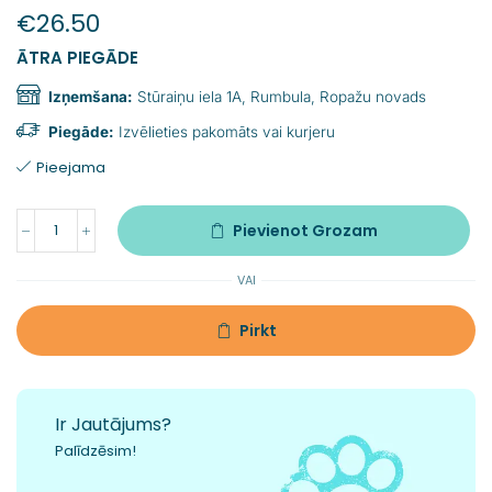
€
26.50
ĀTRA PIEGĀDE
Izņemšana:
Stūraiņu iela 1A, Rumbula, Ropažu novads
Piegāde:
Izvēlieties pakomāts vai kurjeru
Pieejama
Pievienot Grozam
VAI
Pirkt
Ir Jautājums?
Palīdzēsim!