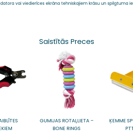
 datora vai viedierīces ekrāna tehniskajiem krāsu un spilgtuma i
Saistītās Preces
IBLĪTES
GUMIJAS ROTAĻLIETA –
ĶEMME SP
EKIEM
BONE RINGS
PT