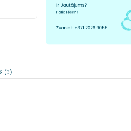
Ir Jautājums?
Palīdzēsim!
Zvaniet:
+371 2026 9055
S (0)