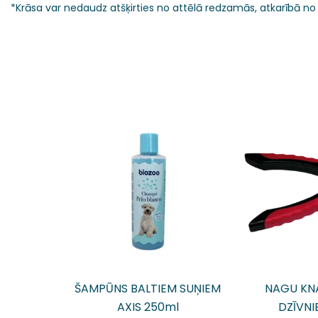
*Krāsa var nedaudz atšķirties no attēlā redzamās, atkarībā no
ŠAMPŪNS BALTIEM SUŅIEM
NAGU KNA
AXIS 250ml
DZĪVNI