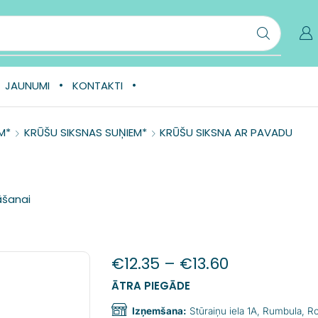
JAUNUMI
KONTAKTI
M*
KRŪŠU SIKSNAS SUŅIEM*
KRŪŠU SIKSNA AR PAVADU
āšanai
€
12.35
–
€
13.60
ĀTRA PIEGĀDE
Izņemšana:
Stūraiņu iela 1A, Rumbula, 