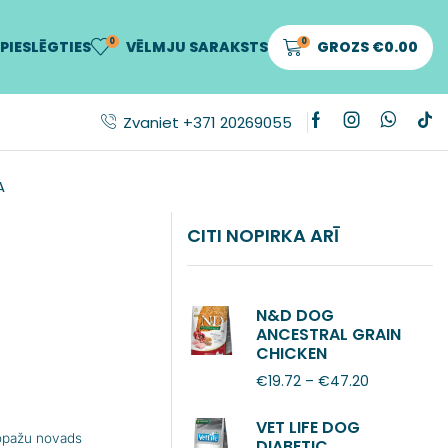
0
0
PIESLĒGTIES
VĒLMJU SARAKSTS
GROZS
€
0.00
Zvaniet +371 20269055
A
CITI NOPIRKA ARĪ
N&D DOG
ANCESTRAL GRAIN
CHICKEN
POMEGRANATE
€
19.72
–
€
47.20
ADULT MINI
VET LIFE DOG
Ropažu novads
DIABETIC