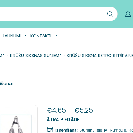
JAUNUMI
KONTAKTI
M*
KRŪŠU SIKSNAS SUŅIEM*
KRŪŠU SIKSNA RETRO STRĪPAIN
āšanai
€
4.65
–
€
5.25
ĀTRA PIEGĀDE
Izņemšana:
Stūraiņu iela 1A, Rumbula, 