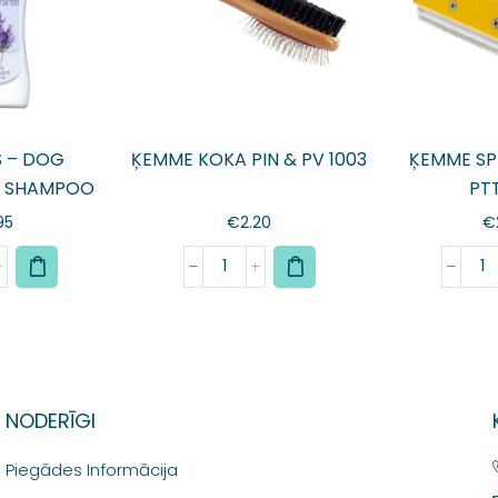
 – DOG
ĶEMME KOKA PIN & PV 1003
ĶEMME SP
 SHAMPOO
PT
ml
95
€
2.20
€
NODERĪGI
Piegādes Informācija