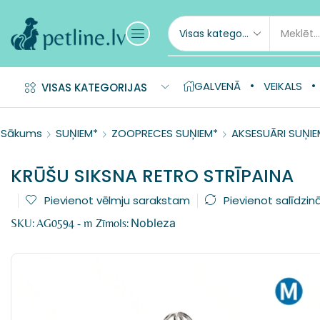
GALVENĀ
VEIKALS
VISAS KATEGORIJAS
Sākums
SUŅIEM*
ZOOPRECES SUŅIEM*
AKSESUĀRI SUŅIE
KRŪŠU SIKSNA RETRO STRĪPAINA
Pievienot vēlmju sarakstam
Pievienot salīdzin
Nobleza
SKU:
AG0594 - m
Zīmols: