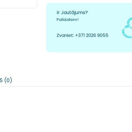
Ir Jautājums?
Palīdzēsim!
Zvaniet:
+371 2026 9055
S (0)