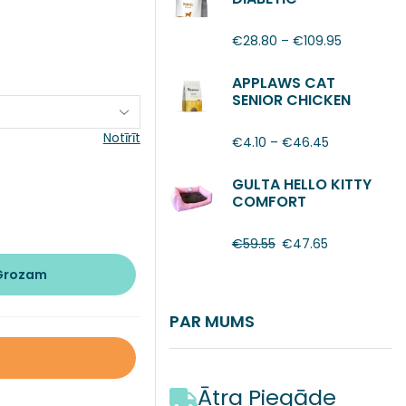
€
28.80
–
€
109.95
APPLAWS CAT
SENIOR CHICKEN
Notīrīt
€
4.10
–
€
46.45
GULTA HELLO KITTY
COMFORT
€
59.55
€
47.65
 Grozam
PAR MUMS
Ātra Piegāde