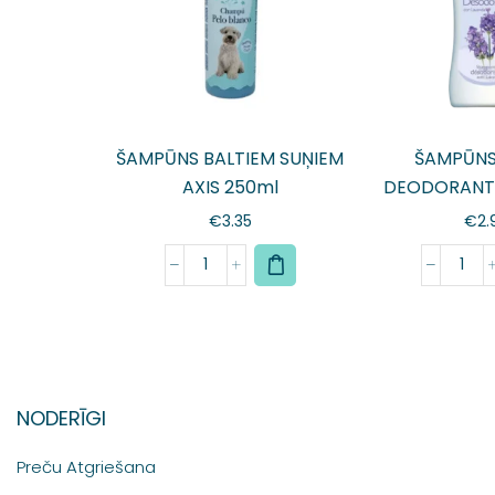
ŠAMPŪNS BALTIEM SUŅIEM
ŠAMPŪNS
AXIS 250ml
DEODORANT
250
€
3.35
€
2.
NODERĪGI
Preču Atgriešana