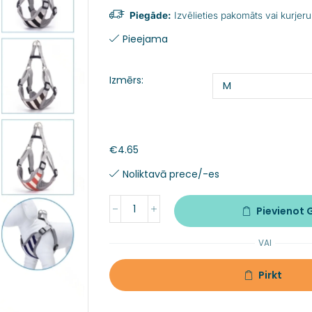
Piegāde:
Izvēlieties pakomāts vai kurjeru
Pieejama
Izmērs:
€
4.65
Noliktavā prece/-es
Pievienot
VAI
Pirkt