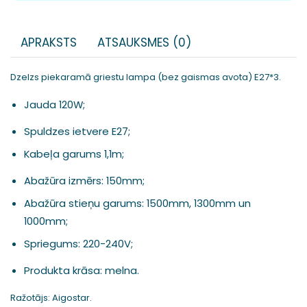
APRAKSTS
ATSAUKSMES (0)
Dzelzs piekaramā griestu lampa (bez gaismas avota) E27*3.
Jauda
120W;
Spuldzes ietvere E27;
Kabeļa garums
1,1m;
Abažūra izmērs: 150mm;
Abažūra stieņu garums: 1500mm, 1300mm un
1000mm;
Spriegums:
220-240V;
Produkta krāsa: melna.
Ražotājs: Aigostar.