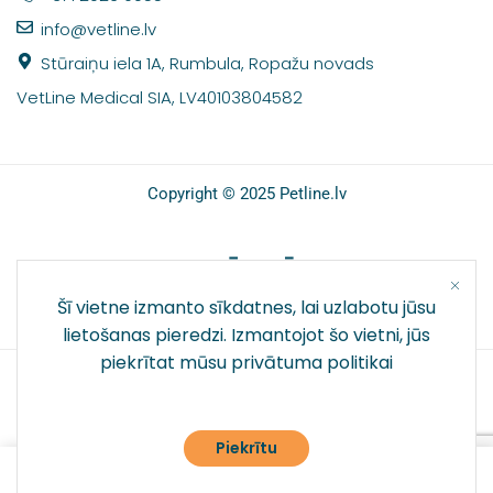
info@vetline.lv
Stūraiņu iela 1A, Rumbula, Ropažu novads
VetLine Medical SIA, LV40103804582
Copyright © 2025 Petline.lv
SOCIĀLIE TĪKLI
Šī vietne izmanto sīkdatnes, lai uzlabotu jūsu
lietošanas pieredzi. Izmantojot šo vietni, jūs
piekrītat mūsu
privātuma politikai
Piekrītu
0