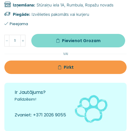
Izņemšana:
Stūraiņu iela 1A, Rumbula, Ropažu novads
Piegāde:
Izvēlieties pakomāts vai kurjeru
Pieejama
Pievienot Grozam
VAI
Pirkt
Ir Jautājums?
Palīdzēsim!
Zvaniet:
+371 2026 9055