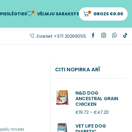
0
0
PIESLĒGTIES
VĒLMJU SARAKSTS
GROZS
€
0.00
Zvaniet +371 20269055
CITI NOPIRKA ARĪ
N&D DOG
ANCESTRAL GRAIN
CHICKEN
POMEGRANATE
€
19.72
–
€
47.20
ADULT MINI
VET LIFE DOG
Ropažu novads
DIABETIC