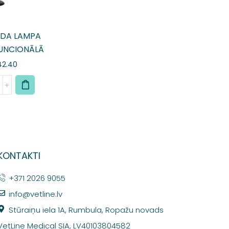
LDA LAMPA
UNCIONĀLĀ
42.40
KONTAKTI
+371 2026 9055
info@vetline.lv
Stūraiņu iela 1A, Rumbula, Ropažu novads
VetLine Medical SIA, LV40103804582