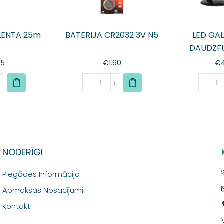
 LENTA 25m
BATERIJA CR2032 3V N5
LED GA
DAUDZF
85
€
1.60
€
NODERĪGI
Piegādes Informācija
Apmaksas Nosacījumi
Kontakti