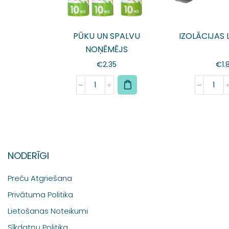
PŪKU UN SPALVU
IZOLĀCIJAS
NOŅĒMĒJS
€
2.35
€
1.
NODERĪGI
Preču Atgriešana
Privātuma Politika
Lietošanas Noteikumi
Sīkdatņu Politika