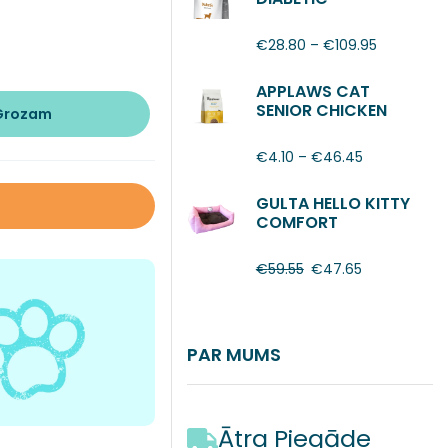
€
28.80
–
€
109.95
APPLAWS CAT
SENIOR CHICKEN
 Grozam
€
4.10
–
€
46.45
GULTA HELLO KITTY
COMFORT
€
59.55
€
47.65
PAR MUMS
Ātra Piegāde