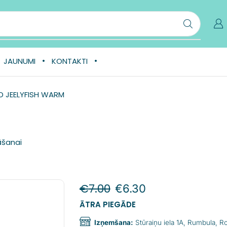
JAUNUMI
KONTAKTI
D JEELYFISH WARM
āšanai
€
7.00
€
6.30
ĀTRA PIEGĀDE
Izņemšana:
Stūraiņu iela 1A, Rumbula, 