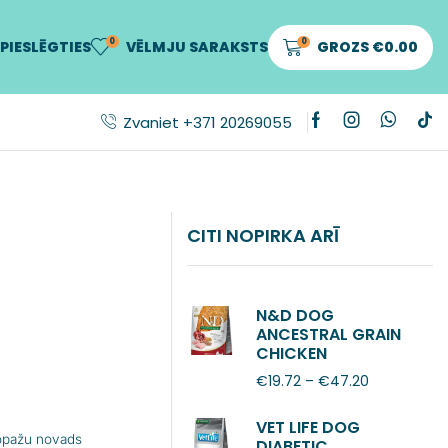
0
0
PIESLĒGTIES
VĒLMJU SARAKSTS
GROZS
€
0.00
Zvaniet +371 20269055
CITI NOPIRKA ARĪ
N&D DOG
ANCESTRAL GRAIN
CHICKEN
POMEGRANATE
€
19.72
–
€
47.20
ADULT MINI
VET LIFE DOG
Ropažu novads
DIABETIC