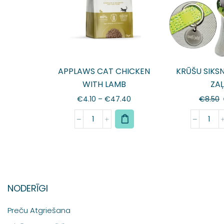
APPLAWS CAT CHICKEN
KRŪŠU SIKS
WITH LAMB
ZA
€
4.10
–
€
47.40
€
8.50
NODERĪGI
Preču Atgriešana