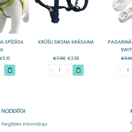
NA SPĪDĪGA
KRŪŠU SIKSNA KRĀSAINA
PAGARINĀ
ĻA
SWI
€
5.10
€
7.90
€
3.95
€
9.6
NODERĪGI
Piegādes Informācija