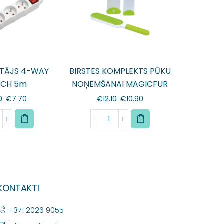
TĀJS 4-WAY
BIRSTES KOMPLEKTS PŪKU
TCH 5m
NOŅEMŠANAI MAGICFUR
KIT
0
€
7.70
€
12.10
€
10.90
KONTAKTI
+371 2026 9055