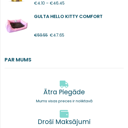
€
4.10
–
€
46.45
GULTA HELLO KITTY COMFORT
€
59.55
€
47.65
PAR MUMS
Ātra Piegāde
Mums visas preces ir noliktavā
Droši Maksājumi