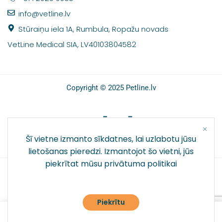
info@vetline.lv
Stūraiņu iela 1A, Rumbula, Ropažu novads
VetLine Medical SIA, LV40103804582
Copyright © 2025 Petline.lv
SOCIĀLIE TĪKLI
Šī vietne izmanto sīkdatnes, lai uzlabotu jūsu
lietošanas pieredzi. Izmantojot šo vietni, jūs
piekrītat mūsu
privātuma politikai
Piekrītu
0