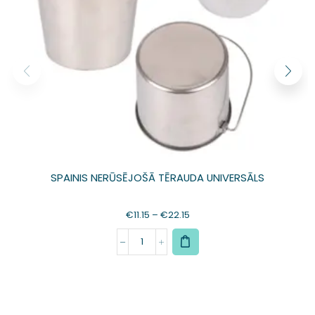
SPAINIS NERŪSĒJOŠĀ TĒRAUDA UNIVERSĀLS
€
11.15
–
€
22.15