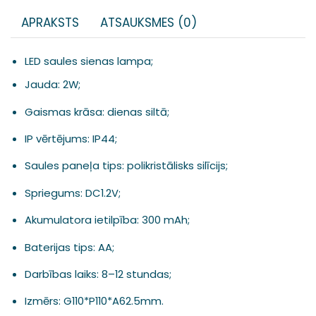
APRAKSTS
ATSAUKSMES (0)
LED saules sienas lampa;
Jauda:
2W;
Gaismas krāsa: dienas
siltā;
IP vērtējums:
IP44;
Saules paneļa tips:
polikristālisks silīcijs;
Spriegums:
DC1.2V;
Akumulatora ietilpība:
300 mAh;
Baterijas tips:
AA;
Darbības laiks:
8–12 stundas;
Izmērs: G
110*P110*A62.5mm.