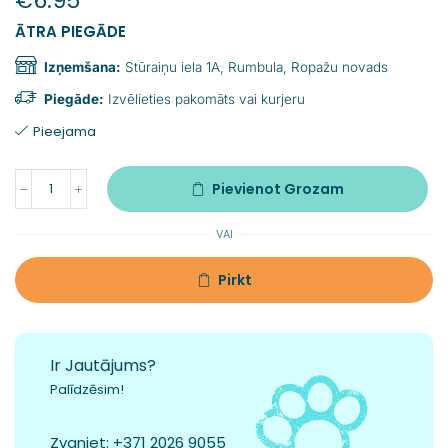
€
6.95
ĀTRA PIEGĀDE
Izņemšana:
Stūraiņu iela 1A, Rumbula, Ropažu novads
Piegāde:
Izvēlieties pakomāts vai kurjeru
Pieejama
Pievienot Grozam
VAI
Pirkt
Ir Jautājums?
Palīdzēsim!
Zvaniet:
+371 2026 9055