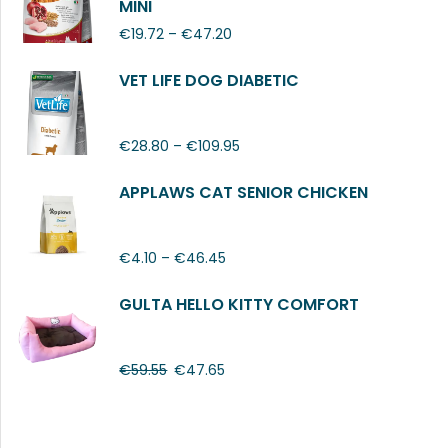
MINI
€
19.72
–
€
47.20
VET LIFE DOG DIABETIC
€
28.80
–
€
109.95
APPLAWS CAT SENIOR CHICKEN
€
4.10
–
€
46.45
GULTA HELLO KITTY COMFORT
€
59.55
€
47.65