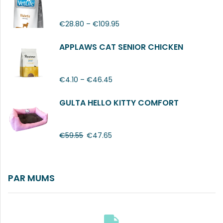
€
28.80
–
€
109.95
APPLAWS CAT SENIOR CHICKEN
€
4.10
–
€
46.45
GULTA HELLO KITTY COMFORT
€
59.55
€
47.65
PAR MUMS