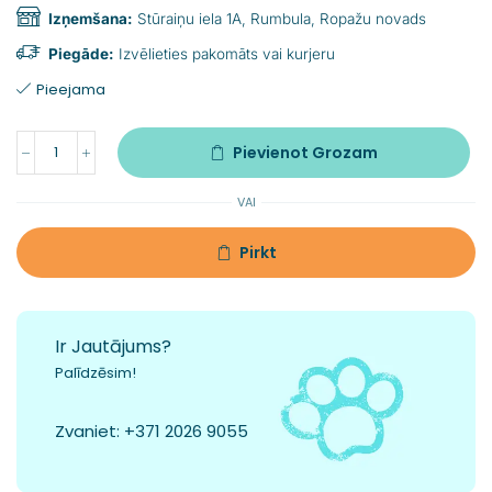
Izņemšana:
Stūraiņu iela 1A, Rumbula, Ropažu novads
Piegāde:
Izvēlieties pakomāts vai kurjeru
Pieejama
Pievienot Grozam
VAI
Pirkt
Ir Jautājums?
Palīdzēsim!
Zvaniet:
+371 2026 9055