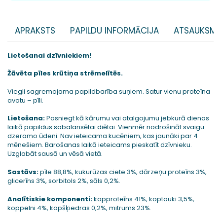
APRAKSTS
PAPILDU INFORMĀCIJA
ATSAUKSME
Lietošanai dzīvniekiem!
Žāvēta pīles krūtiņa strēmelītēs.
Viegli sagremojama papildbarība suņiem. Satur vienu proteīna
avotu – pīli.
Lietošana:
Pasniegt kā kārumu vai atalgojumu jebkurā dienas
laikā papildus sabalansētai diētai. Vienmēr nodrošināt svaigu
dzeramo ūdeni. Nav ieteicama kucēniem, kas jaunāki par 4
mēnešiem. Barošanas laikā ieteicams pieskatīt dzīvnieku.
Uzglabāt sausā un vēsā vietā.
Sastāvs:
pīle 88,8%, kukurūzas ciete 3%, dārzeņu proteīns 3%,
glicerīns 3%, sorbitols 2%, sāls 0,2%.
Analītiskie komponenti:
kopproteīns 41%, koptauki 3,5%,
koppelni 4%, kopšķiedras 0,2%, mitrums 23%.