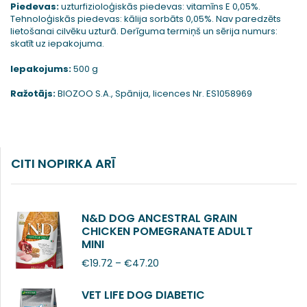
Piedevas:
uzturfizioloģiskās piedevas: vitamīns E 0,05%.
Tehnoloģiskās piedevas: kālija sorbāts 0,05%. Nav paredzēts
lietošanai cilvēku uzturā. Derīguma termiņš un sērija numurs:
skatīt uz iepakojuma.
Iepakojums:
500 g
Ražotājs:
BIOZOO S.A., Spānija, licences Nr. ES1058969
CITI NOPIRKA ARĪ
N&D DOG ANCESTRAL GRAIN
CHICKEN POMEGRANATE ADULT
MINI
€
19.72
–
€
47.20
VET LIFE DOG DIABETIC