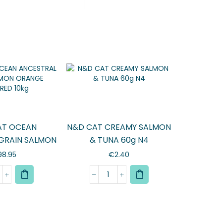
AT OCEAN
N&D CAT CREAMY SALMON
GRAIN SALMON
& TUNA 60g N4
UTERED 10kg
98.95
€
2.40