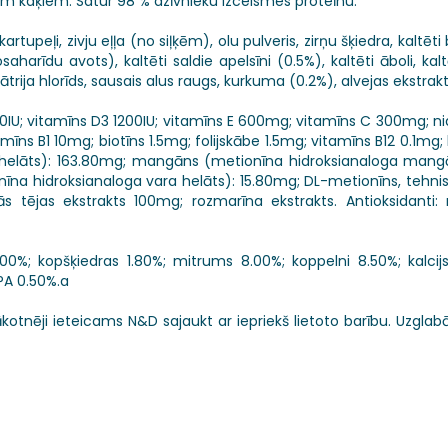
 kaķiem. Satur 98 % dzīvnieku izcelsmes proteīnu.
kartupeļi, zivju eļļa (no siļķēm), olu pulveris, zirņu šķiedra, kaltēt
aharīdu avots), kaltēti saldie apelsīni (0.5%), kaltēti āboli, kalt
trija hlorīds, sausais alus raugs, kurkuma (0.2%), alvejas ekstrakt
00IU; vitamīns D3 1200IU; vitamīns E 600mg; vitamīns C 300mg; ni
ns B1 10mg; biotīns 1.5mg; folijskābe 1.5mg; vitamīns B12 0.1mg;
a helāts): 163.80mg; mangāns (metionīna hidroksianaloga mang
onīna hidroksianaloga vara helāts): 15.80mg; DL-metionīns, tehnis
s tējas ekstrakts 100mg; rozmarīna ekstrakts. Antioksidanti:
00%; kopšķiedras 1.80%; mitrums 8.00%; koppelni 8.50%; kalcijs
PA 0.50%.a
Sākotnēji ieteicams N&D sajaukt ar iepriekš lietoto barību. Uzgla