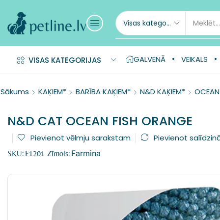
GALVENĀ
VEIKALS
VISAS KATEGORIJAS
Sākums
KAĶIEM*
BARĪBA KAĶIEM*
N&D KAĶIEM*
OCEAN 
N&D CAT OCEAN FISH ORANGE
Pievienot vēlmju sarakstam
Pievienot salīdzin
Farmina
SKU:
F1201
Zīmols: