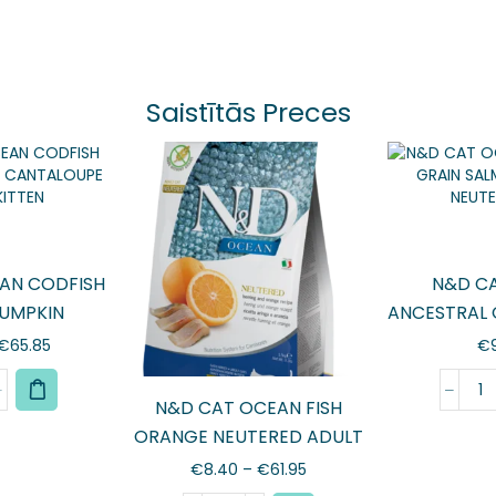
Saistītās Preces
AN CODFISH
N&D C
PUMPKIN
ANCESTRAL 
PE MELON
ORANGE NE
€
65.85
€
TEN
N&D CAT OCEAN FISH
ORANGE NEUTERED ADULT
€
8.40
–
€
61.95