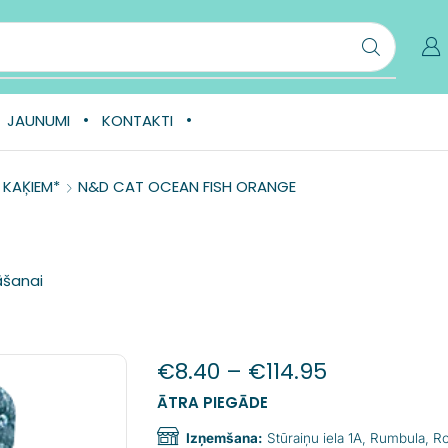
JAUNUMI
KONTAKTI
KAĶIEM*
N&D CAT OCEAN FISH ORANGE
āšanai
€
8.40
–
€
114.95
ĀTRA PIEGĀDE
Izņemšana:
Stūraiņu iela 1A, Rumbula, 