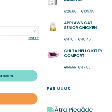
€
28.80
–
€
109.95
APPLAWS CAT
SENIOR CHICKEN
Notīrīt
€
4.10
–
€
46.45
GULTA HELLO KITTY
COMFORT
€
59.55
€
47.65
 Grozam
PAR MUMS
Ātra Piegāde