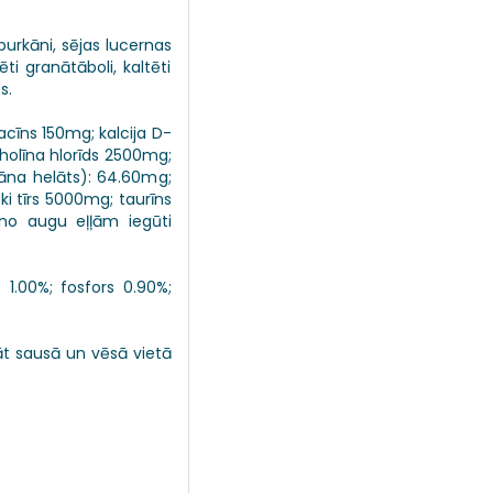
i burkāni, sējas lucernas
ēti granātāboli, kaltēti
s.
acīns 150mg; kalcija D-
 holīna hlorīds 2500mg;
āna helāts): 64.60mg;
ki tīrs 5000mg; taurīns
 no augu eļļām iegūti
 1.00%; fosfors 0.90%;
bāt sausā un vēsā vietā