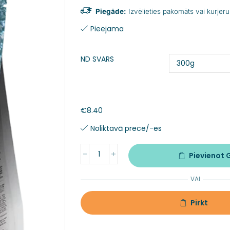
Piegāde:
Izvēlieties pakomāts vai kurjeru
Pieejama
ND SVARS
€
8.40
Noliktavā prece/-es
Pievienot
VAI
Pirkt