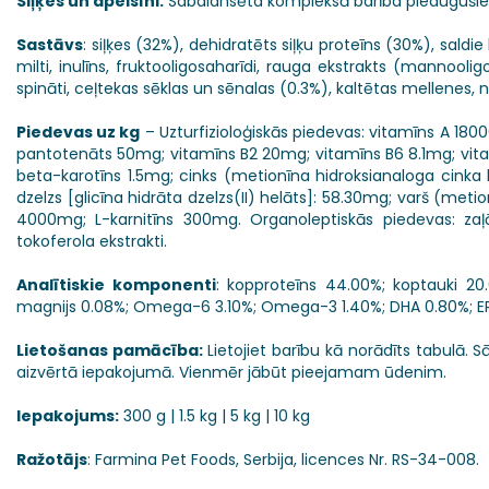
Siļķes un apelsīni.
Sabalansēta kompleksā barība pieaugušiem
Sastāvs
: siļķes (32%), dehidratēts siļķu proteīns (30%), saldie 
milti, inulīns, fruktooligosaharīdi, rauga ekstrakts (mannooligos
spināti, ceļtekas sēklas un sēnalas (0.3%), kaltētas mellenes, nā
Piedevas uz kg
– Uzturfizioloģiskās piedevas: vitamīns A 180
pantotenāts 50mg; vitamīns B2 20mg; vitamīns B6 8.1mg; vitamī
beta-karotīns 1.5mg; cinks (metionīna hidroksianaloga cink
dzelzs [glicīna hidrāta dzelzs(II) helāts]: 58.30mg; varš (meti
4000mg; L-karnitīns 300mg. Organoleptiskās piedevas: zaļā
tokoferola ekstrakti.
Analītiskie komponenti
: kopproteīns 44.00%; koptauki 20.
magnijs 0.08%; Omega-6 3.10%; Omega-3 1.40%; DHA 0.80%; E
Lietošanas pamācība:
Lietojiet barību kā norādīts tabulā. 
aizvērtā iepakojumā. Vienmēr jābūt pieejamam ūdenim.
Iepakojums:
300 g | 1.5 kg | 5 kg | 10 kg
Ražotājs
: Farmina Pet Foods, Serbija, licences Nr. RS-34-008.