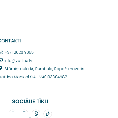
KONTAKTI
+371 2026 9055
info@vetline.lv
Stūraiņu iela 1A, Rumbula, Ropažu novads
VetLine Medical SIA, LV40103804582
SOCIĀLIE TĪKLI