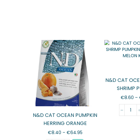
N&D CAT OCE
SHRIMP 
CANTALOU
€
8.60
–
KIT
N&D CAT OCEAN PUMPKIN
HERRING ORANGE
€
8.40
–
€
64.95