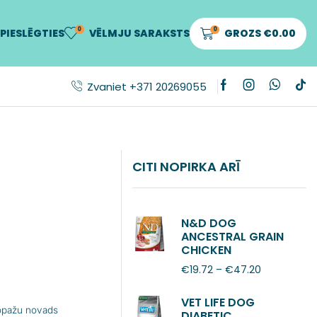
0
0
PIESLĒGTIES
VĒLMJU SARAKSTS
GROZS
€
0.00
Zvaniet +371 20269055
CITI NOPIRKA ARĪ
N&D DOG
ANCESTRAL GRAIN
CHICKEN
POMEGRANATE
€
19.72
–
€
47.20
ADULT MINI
VET LIFE DOG
Ropažu novads
DIABETIC