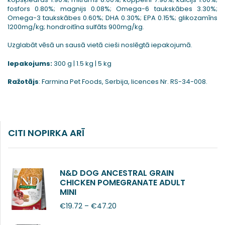
fosfors 0.80%; magnijs 0.08%; Omega-6 taukskābes 3.30%;
Omega-3 taukskābes 0.60%; DHA 0.30%; EPA 0.15%; glikozamīns
1200mg/kg; hondroitīna sulfāts 900mg/kg.
Uzglabāt vēsā un sausā vietā cieši noslēgtā iepakojumā.
Iepakojums:
300 g | 1.5 kg | 5 kg
Ražotājs
: Farmina Pet Foods, Serbija, licences Nr. RS-34-008.
CITI NOPIRKA ARĪ
N&D DOG ANCESTRAL GRAIN
CHICKEN POMEGRANATE ADULT
MINI
€
19.72
–
€
47.20