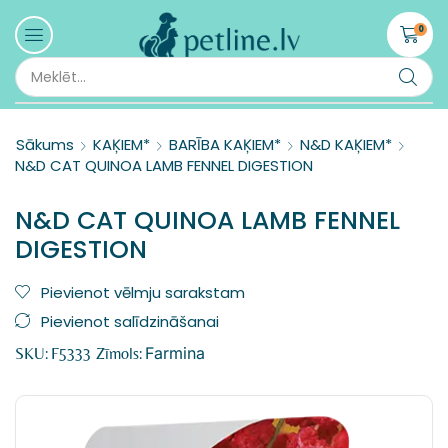
0
Sākums
KAĶIEM*
BARĪBA KAĶIEM*
N&D KAĶIEM*
N&D CAT QUINOA LAMB FENNEL DIGESTION
N&D CAT QUINOA LAMB FENNEL
DIGESTION
Pievienot vēlmju sarakstam
Pievienot salīdzināšanai
Farmina
SKU:
F5333
Zīmols: