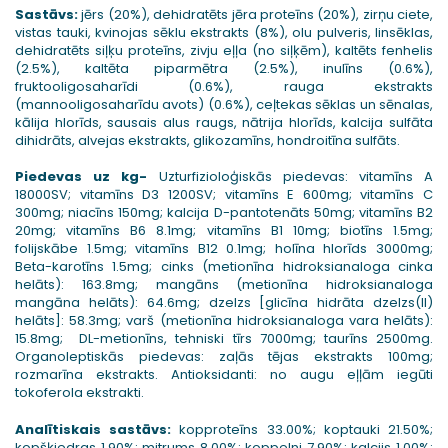
Sastāvs:
jērs (20%), dehidratēts jēra proteīns (20%), zirņu ciete,
vistas tauki, kvinojas sēklu ekstrakts (8%), olu pulveris, linsēklas,
dehidratēts siļķu proteīns, zivju eļļa (no siļķēm), kaltēts fenhelis
(2.5%), kaltēta piparmētra (2.5%), inulīns (0.6%),
fruktooligosaharīdi (0.6%), rauga ekstrakts
(mannooligosaharīdu avots) (0.6%), ceļtekas sēklas un sēnalas,
kālija hlorīds, sausais alus raugs, nātrija hlorīds, kalcija sulfāta
dihidrāts, alvejas ekstrakts, glikozamīns, hondroitīna sulfāts.
Piedevas uz kg-
Uzturfizioloģiskās piedevas: vitamīns A
18000SV; vitamīns D3 1200SV; vitamīns E 600mg; vitamīns C
300mg; niacīns 150mg; kalcija D-pantotenāts 50mg; vitamīns B2
20mg; vitamīns B6 8.1mg; vitamīns B1 10mg; biotīns 1.5mg;
folijskābe 1.5mg; vitamīns B12 0.1mg; holīna hlorīds 3000mg;
Beta-karotīns 1.5mg; cinks (metionīna hidroksianaloga cinka
helāts): 163.8mg; mangāns (metionīna hidroksianaloga
mangāna helāts): 64.6mg; dzelzs [glicīna hidrāta dzelzs(II)
helāts]: 58.3mg; varš (metionīna hidroksianaloga vara helāts):
15.8mg; DL-metionīns, tehniski tīrs 7000mg; taurīns 2500mg.
Organoleptiskās piedevas: zaļās tējas ekstrakts 100mg;
rozmarīna ekstrakts. Antioksidanti: no augu eļļām iegūti
tokoferola ekstrakti.
Analītiskais sastāvs:
kopproteīns 33.00%; koptauki 21.50%;
kopšķiedras 1.90%; mitrums 8.00%; koppelni 7.90%; kalcijs 1.00%;