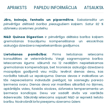
APRAKSTS
PAPILDU INFORMĀCIJA
ATSAUKSME
Jērs, kvinoja, fenhelis un piparmētra.
Sabalansēta un
pilnvērtīga diētiskā barība pieaugušiem kaķiem. Satur 92 %
dzīvnieku izcelsmes proteīnu.
N&D Quinoa Digestion
ir pilnvērtīga diētiska barība kaķiem
gremošanas traucējumu kompensēšanai un eksokrīnas
aizkuņģa dziedzera nepietiekamības gadījumos.
Lietošanas pamācība:
Pirms lietošanas ieteicams
konsultēties ar veterinārārstu. Viegli sagremojama barība.
Ieteicamais ilgums: sākumā no 12 nedēļām nepietiekamas
gremošanas kompensācijai, bet hroniskas aizkuņģa dziedzera
mazspējas gadījumā visu mūžu. Ievērot dienas devu, kas
norādīta tabulā uz iepakojuma. Dienas devas ir indikatīvas un
tās nepieciešams individuāli pielāgot, lai sasniegtu pareizo
ķermeņa svaru. Dienas deva var mainīties atkarībā no šķirnes,
apkārtējās vides, fiziskās slodzes, dzīvnieka temperamenta un
ķermeņa kondīcijas. Devu var sadalīt divās vai vairākās
ēdienreizēs. Sākotnēji ieteicams sajaukt N&D ar iepriekš lietoto
barību. Nodrošināt brīvi pieejamu dzeramo ūdeni.