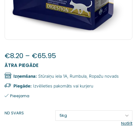
€
8.20
–
€
65.95
ĀTRA PIEGĀDE
Izņemšana:
Stūraiņu iela 1A, Rumbula, Ropažu novads
Piegāde:
Izvēlieties pakomāts vai kurjeru
Pieejama
ND SVARS
Notīrīt