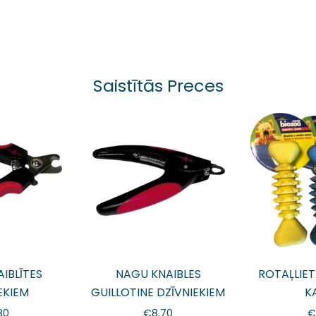
Saistītās Preces
IBLĪTES
NAGU KNAIBLES
ROTAĻLIET
EKIEM
GUILLOTINE DZĪVNIEKIEM
K
.80
€
8.70
€