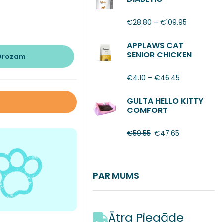
€
28.80
–
€
109.95
APPLAWS CAT
SENIOR CHICKEN
 Grozam
€
4.10
–
€
46.45
GULTA HELLO KITTY
COMFORT
€
59.55
€
47.65
PAR MUMS
Ātra Piegāde