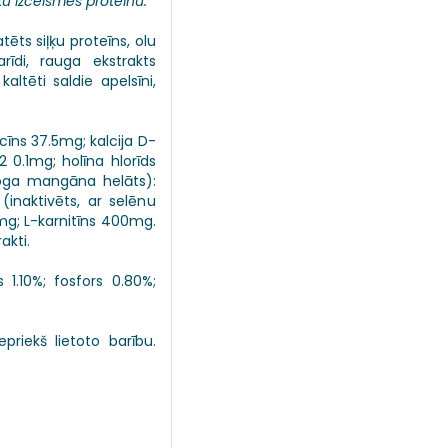
ku izcelsmes proteīnu.
tēts siļķu proteīns, olu
arīdi, rauga ekstrakts
altēti saldie apelsīni,
cīns 37.5mg; kalcija D-
 0.1mg; holīna hlorīds
loga mangāna helāts):
(inaktivēts, ar selēnu
0mg; L-karnitīns 400mg.
akti.
 1.10%; fosfors 0.80%;
riekš lietoto barību.