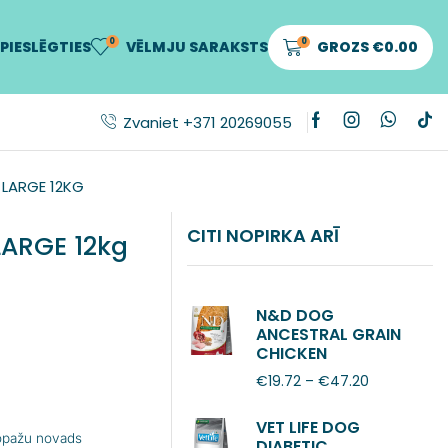
0
0
PIESLĒGTIES
VĒLMJU SARAKSTS
GROZS
€
0.00
Zvaniet +371 20269055
LARGE 12KG
CITI NOPIRKA ARĪ
ARGE 12kg
N&D DOG
ANCESTRAL GRAIN
CHICKEN
POMEGRANATE
€
19.72
–
€
47.20
ADULT MINI
VET LIFE DOG
Ropažu novads
DIABETIC