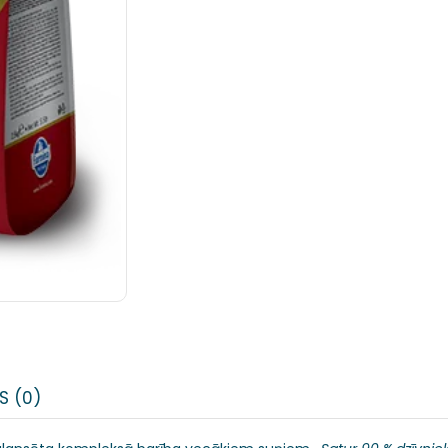
S (0)