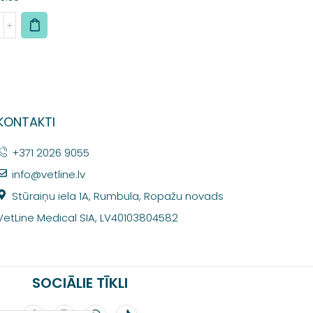
KONTAKTI
+371 2026 9055
info@vetline.lv
Stūraiņu iela 1A, Rumbula, Ropažu novads
VetLine Medical SIA, LV40103804582
SOCIĀLIE TĪKLI