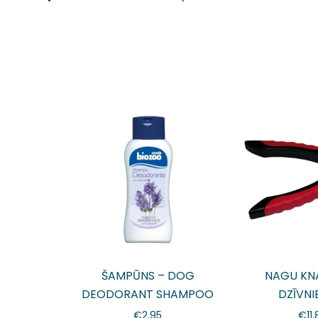
ŠAMPŪNS – DOG
NAGU KNA
DEODORANT SHAMPOO
DZĪVNI
250ml
€
2.95
€
11