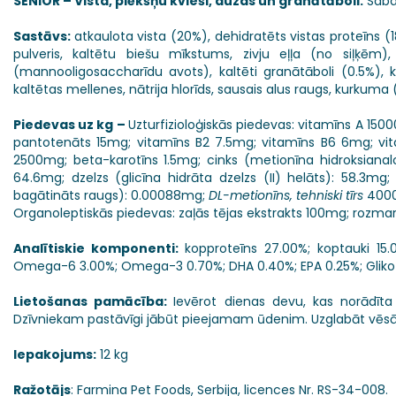
SENIOR – Vista, plēkšņu kvieši, auzas un granātāboli.
Saba
Sastāvs:
atkaulota vista (20%), dehidratēts vistas proteīns (18
pulveris, kaltētu biešu mīkstums, zivju eļļa (no siļķēm), s
(mannooligosaccharīdu avots), kaltēti granātāboli (0.5%), kalt
kaltētas mellenes, nātrija hlorīds, sausais alus raugs, kurkuma (
Piedevas uz kg –
Uzturfizioloģiskās piedevas: vitamīns A 150
pantotenāts 15mg; vitamīns B2 7.5mg; vitamīns B6 6mg; vitam
2500mg; beta-karotīns 1.5mg; cinks (metionīna hidroksiana
64.6mg; dzelzs (glicīna hidrāta dzelzs (II) helāts): 58.3mg;
bagātināts raugs): 0.00088mg;
DL-metionīns, tehniski tīrs
4000
Organoleptiskās piedevas: zaļās tējas ekstrakts 100mg; rozmarīn
Analītiskie komponenti:
kopproteīns 27.00%; koptauki 15.
Omega-6 3.00%; Omega-3 0.70%; DHA 0.40%; EPA 0.25%; Gliko
Lietošanas pamācība:
Ievērot dienas devu, kas norādīta
Dzīvniekam pastāvīgi jābūt pieejamam ūdenim. Uzglabāt vēsā 
Iepakojums:
12 kg
Ražotājs
: Farmina Pet Foods, Serbija, licences Nr. RS-34-008.