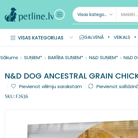
GALVENĀ
VEIKALS
VISAS KATEGORIJAS
Sākums
SUŅIEM*
BARĪBA SUŅIEM*
N&D SUŅIEM*
N&D D
N&D DOG ANCESTRAL GRAIN CHICK
Pievienot vēlmju sarakstam
Pievienot salīdzin
SKU:
F2636