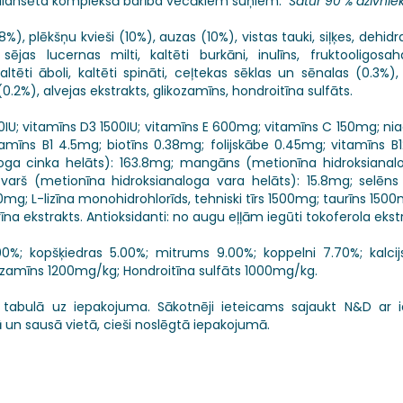
lansēta kompleksā barība vecākiem suņiem.
Satur 90 % dzīvnie
%), plēkšņu kvieši (10%), auzas (10%), vistas tauki, siļķes, dehidra
ējas lucernas milti, kaltēti burkāni, inulīns, fruktooligosah
ēti āboli, kaltēti spināti, ceļtekas sēklas un sēnalas (0.3%), k
0.2%), alvejas ekstrakts, glikozamīns, hondroitīna sulfāts.
00IU; vitamīns D3 1500IU; vitamīns E 600mg; vitamīns C 150mg; nia
īns B1 4.5mg; biotīns 0.38mg; folijskābe 0.45mg; vitamīns B12
loga cinka helāts): 163.8mg; mangāns (metionīna hidroksiana
 varš (metionīna hidroksianaloga vara helāts): 15.8mg; selēns 
mg; L-lizīna monohidrohlorīds, tehniski tīrs 1500mg; taurīns 150
a ekstrakts. Antioksidanti: no augu eļļām iegūti tokoferola ekstr
00%; kopšķiedras 5.00%; mitrums 9.00%; koppelni 7.70%; kalcijs
zamīns 1200mg/kg; Hondroitīna sulfāts 1000mg/kg.
 tabulā uz iepakojuma. Sākotnēji ieteicams sajaukt N&D ar iep
un sausā vietā, cieši noslēgtā iepakojumā.