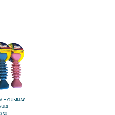
A – GUMIJAS
AULS
3.50