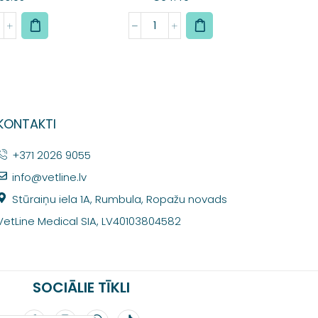
KONTAKTI
+371 2026 9055
info@vetline.lv
Stūraiņu iela 1A, Rumbula, Ropažu novads
VetLine Medical SIA, LV40103804582
SOCIĀLIE TĪKLI