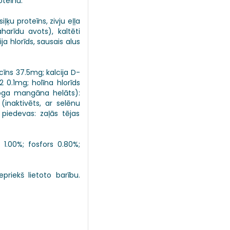
oteīnu.
iļķu proteīns, zivju eļļa
aharīdu avots), kaltēti
ija hlorīds, sausais alus
cīns 37.5mg; kalcija D-
 0.1mg; holīna hlorīds
loga mangāna helāts):
(inaktivēts, ar selēnu
piedevas: zaļās tējas
 1.00%; fosfors 0.80%;
riekš lietoto barību.