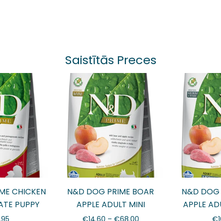
Saistītās Preces
ME CHICKEN
N&D DOG PRIME BOAR
N&D DOG 
TE PUPPY
APPLE ADULT MINI
APPLE AD
AXI 12kg
M
.95
€
14.60
–
€
68.00
€