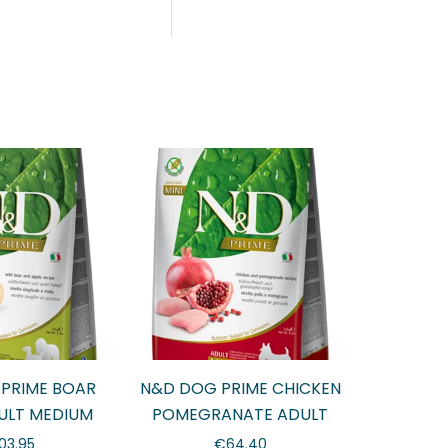
PRIME BOAR
N&D DOG PRIME CHICKEN
ULT MEDIUM
POMEGRANATE ADULT
AXI
MINI 7kg
103.95
€
64.40