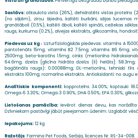
Vista un granātāboli.
Pilnvērtīga bezgraudu barība pieauguši
Sastāvs:
atkaulota vista (26%), dehidratēts vistas proteīns (25%)
(no siļķēm), zirņu šķiedra, kaltēti burkāni, sējas lucernas m
granātāboli (0.5%), kaltēti āboli, kaltēti spināti, ceļtekas sēkla
raugs, kurkuma (0.2%), alvejas ekstrakts, glikozamīns, hondroitī
Piedevas uz kg ‐
Uzturfizioloģiskās piedevas: vitamīns A 1500
pantotenāts 15mg; vitamīns B2 7.5mg; vitamīns B6 6mg; vitam
2500mg; beta-karotīns 1.5mg; cinks (metionīna hidroksiana
64.6mg; dzelzs [glicīna hidrāta dzelzs (II) helāts]: 58.3mg;
bagātināts raugs): 0.00088mg; DL-metionīns, tehniski tīrs
ekstrakts 100mg; rozmarīna ekstrakts. Antioksidanti: no augu eļ
Analītiskie komponenti:
kopproteīns 34.00%; koptauki 18.
Omega‐6 3.30%; Omega‐3 0.90%; DHA 0.50%; EPA 0.30%; glikoz
Lietošanas pamācība:
Ievērot dienas devu, kas norādīta
Dzīvniekam pastāvīgi jābūt pieejamam ūdenim. Uzglabāt vēsā 
Iepakojums:
12 kg
Ražotājs
: Farmina Pet Foods, Serbija, licences Nr. RS-34-008.