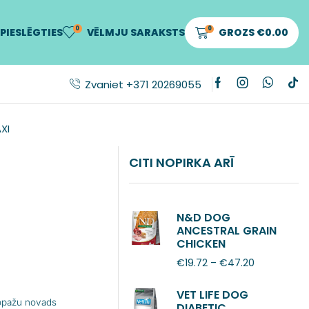
0
0
PIESLĒGTIES
VĒLMJU SARAKSTS
GROZS
€
0.00
Zvaniet +371 20269055
XI
CITI NOPIRKA ARĪ
N&D DOG
ANCESTRAL GRAIN
CHICKEN
POMEGRANATE
€
19.72
–
€
47.20
ADULT MINI
VET LIFE DOG
Ropažu novads
DIABETIC