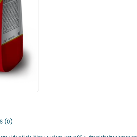
S (0)