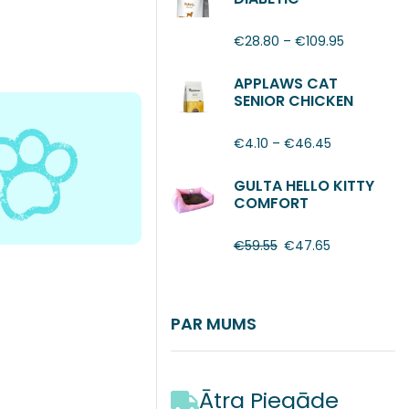
€
28.80
–
€
109.95
APPLAWS CAT
SENIOR CHICKEN
€
4.10
–
€
46.45
GULTA HELLO KITTY
COMFORT
€
59.55
€
47.65
PAR MUMS
Ātra Piegāde