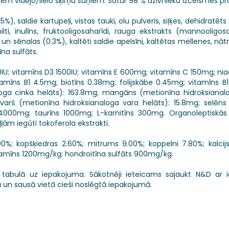
em vidējo/lielo šķirņu suņiem. Satur 98 % dzīvnieku izcelsmes pr
, saldie kartupeļi, vistas tauki, olu pulveris, siļķes, dehidratēts s
ilti, inulīns, fruktooligosaharīdi, rauga ekstrakts (mannooligos
s un sēnalas (0.3%), kaltēti saldie apelsīni, kaltētas mellenes, nātr
na sulfāts.
0IU; vitamīns D3 1500IU; vitamīns E 600mg; vitamīns C 150mg; nia
īns B1 4.5mg; biotīns 0.38mg; folijskābe 0.45mg; vitamīns B12
loga cinka helāts): 163.8mg; mangāns (metionīna hidroksiana
 varš (metionīna hidroksianaloga vara helāts): 15.8mg; selēns 
 4000mg; taurīns 1000mg; L-karnitīns 300mg. Organoleptiskās 
ļām iegūti tokoferola ekstrakti.
00%; kopšķiedras 2.60%; mitrums 9.00%; koppelni 7.80%; kalcijs
amīns 1200mg/kg; hondroitīna sulfāts 900mg/kg.
 tabulā uz iepakojuma. Sākotnēji ieteicams sajaukt N&D ar iep
un sausā vietā cieši noslēgtā iepakojumā.