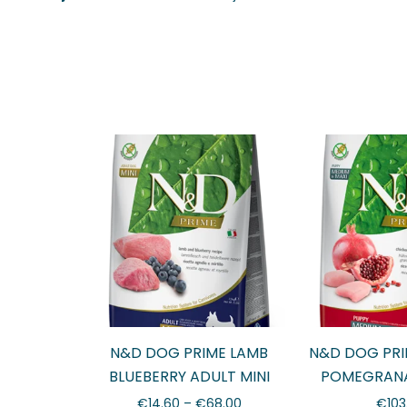
N&D DOG PRIME LAMB
N&D DOG PRI
BLUEBERRY ADULT MINI
POMEGRANA
MEDIUM M
€
14.60
–
€
68.00
€
103