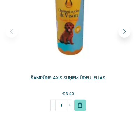
ŠAMPŪNS AXIS SUŅIEM ŪDEĻU EĻĻAS
€
3.40