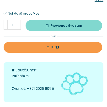
Notīrīt
Noliktavā prece/-es
Pievienot Grozam
VAI
Pirkt
Ir Jautājums?
Palīdzēsim!
Zvaniet:
+371 2026 9055