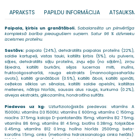
APRAKSTS
PAPILDU INFORMĀCIJA
ATSAUKSME
Paipala, ķirbis un granātāboli.
Sabalansēta un pilnvērtīga
kompleksā barība pieaugušiem suņiem. Satur 96 % dzīvnieku
izcelsmes proteīnu.
Sastāvs:
paipala (24%), dehidratēts paipalas proteīns (22%),
saldie kartupeļi, vistas tauki, kaltēts ķirbis (5%), olu pulveris,
siļķes, dehidratēts siļķu proteīns, zivju eļļa (no siļķēm), zirņu
šķiedra, kaltēti burkāni, sējas lucernas milti, inulīns,
fruktooligosaharīdi, rauga ekstrakts (mannooligosaharīdu
avots), kaltēti granātāboli (0.5%), kaltēti āboli, kaltēti spināti,
ceļtekas sēklas un sēnalas, kaltēti saldie apelsīni, kaltētas
mellenes, nātrija hlorīds, sausais alus raugs, kurkuma (0.2%),
alvejas ekstrakts, glikozamīns, hondroitīna sulfāts.
Piedevas uz kg‐
Uzturfizioloģiskās piedevas: vitamīns A
15000IU; vitamīns D3 1500IU; vitamīns E 600mg; vitamīns C 150mg;
niacīns 37.5mg; kalcija D-pantotenāts 15mg; vitamīns B2 7.5mg;
vitamīns B6 6mg; vitamīns B1 4.5mg; biotīns 0.38mg; folijskābe
0.45mg; vitamīns B12 0.1mg; holīna hlorīds 2500mg; beta-
karotīns 1.5mg; cinks (metionīna hidroksianaloga cinka helāts):