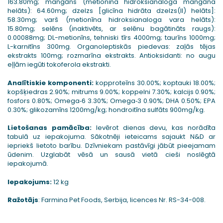
163.80mg; mangāns (metionīna hidroksianaloga mangāna
helāts): 64.60mg; dzelzs [glicīna hidrāta dzelzs(II) helāts]:
58.30mg; varš (metionīna hidroksianaloga vara helāts):
15.80mg; selēns (inaktivēts, ar selēnu bagātināts raugs):
0.00088mg; DL-metionīns, tehniski tīrs 4000mg; taurīns 1000mg;
L-karnitīns 300mg. Organoleptiskās piedevas: zaļās tējas
ekstrakts 100mg; rozmarīna ekstrakts. Antioksidanti: no augu
eļļām iegūti tokoferola ekstrakti.
Analītiskie komponenti:
kopproteīns 30.00%; koptauki 18.00%;
kopšķiedras 2.90%; mitrums 9.00%; koppelni 7.30%; kalcijs 0.90%;
fosfors 0.80%; Omega‐6 3.30%; Omega‐3 0.90%; DHA 0.50%; EPA
0.30%; glikozamīns 1200mg/kg; hondroitīna sulfāts 900mg/kg.
Lietošanas pamācība:
Ievērot dienas devu, kas norādīta
tabulā uz iepakojuma. Sākotnēji ieteicams sajaukt N&D ar
iepriekš lietoto barību. Dzīvniekam pastāvīgi jābūt pieejamam
ūdenim. Uzglabāt vēsā un sausā vietā cieši noslēgtā
iepakojumā.
Iepakojums:
12 kg
Ražotājs
: Farmina Pet Foods, Serbija, licences Nr. RS-34-008.