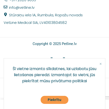
info@vetline.lv
Stūraiņu iela 1A, Rumbula, Ropažu novads
VetLine Medical SIA, LV40103804582
Copyright © 2025 Petline.lv
SOCIĀLIE TĪKLI
Šī vietne izmanto sīkdatnes, lai uzlabotu jūsu
lietošanas pieredzi. Izmantojot šo vietni, jūs
piekrītat mūsu
privātuma politikai
Piekrītu
0