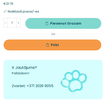
€
21.70
Noliktavā prece/-es
Pievienot Grozam
VAI
Pirkt
Ir Jautājums?
Palīdzēsim!
Zvaniet:
+371 2026 9055