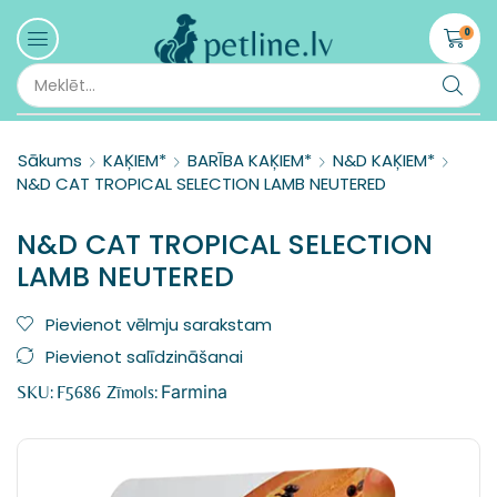
0
Sākums
KAĶIEM*
BARĪBA KAĶIEM*
N&D KAĶIEM*
N&D CAT TROPICAL SELECTION LAMB NEUTERED
N&D CAT TROPICAL SELECTION
LAMB NEUTERED
Pievienot vēlmju sarakstam
Pievienot salīdzināšanai
Farmina
SKU:
F5686
Zīmols: