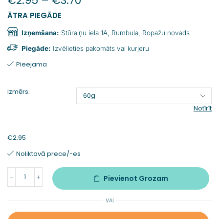
€
2.95
–
€
3.70
ĀTRA PIEGĀDE
Izņemšana:
Stūraiņu iela 1A, Rumbula, Ropažu novads
Piegāde:
Izvēlieties pakomāts vai kurjeru
Pieejama
Izmērs:
Notīrīt
€
2.95
Noliktavā prece/-es
Pievienot Grozam
VAI