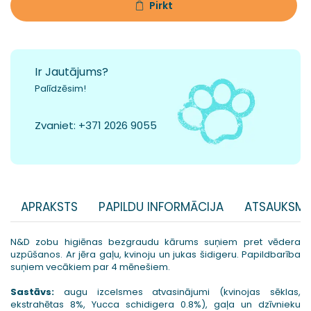
Pirkt
Ir Jautājums?
Palīdzēsim!
Zvaniet:
+371 2026 9055
APRAKSTS
PAPILDU INFORMĀCIJA
ATSAUKSME
N&D zobu higiēnas bezgraudu kārums suņiem pret vēdera
uzpūšanos. Ar jēra gaļu, kvinoju un jukas šidigeru. Papildbarība
suņiem vecākiem par 4 mēnešiem.
Sastāvs:
augu izcelsmes atvasinājumi (kvinojas sēklas,
ekstrahētas 8%, Yucca schidigera 0.8%), gaļa un dzīvnieku