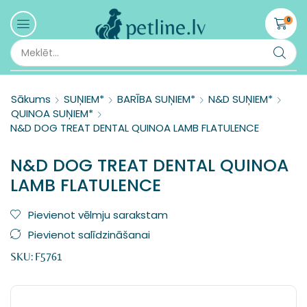
0
Sākums
SUŅIEM*
BARĪBA SUŅIEM*
N&D SUŅIEM*
QUINOA SUŅIEM*
N&D DOG TREAT DENTAL QUINOA LAMB FLATULENCE
N&D DOG TREAT DENTAL QUINOA
LAMB FLATULENCE
Pievienot vēlmju sarakstam
Pievienot salīdzināšanai
SKU:
F5761