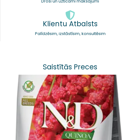
Droši un uzticami maksājumi
Klientu Atbalsts
Palīdzēsim, izstāstīsim, konsultēsim
Saistītās Preces