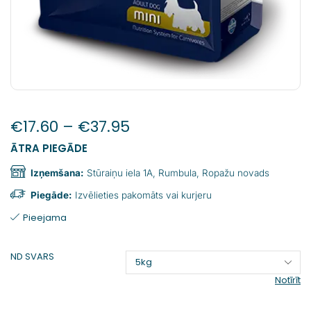
€
17.60
–
€
37.95
ĀTRA PIEGĀDE
Izņemšana:
Stūraiņu iela 1A, Rumbula, Ropažu novads
Piegāde:
Izvēlieties pakomāts vai kurjeru
Pieejama
ND SVARS
Notīrīt