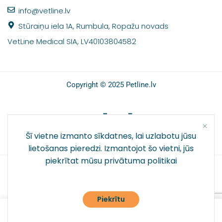
info@vetline.lv
Stūraiņu iela 1A, Rumbula, Ropažu novads
VetLine Medical SIA, LV40103804582
Copyright © 2025 Petline.lv
SOCIĀLIE TĪKLI
Šī vietne izmanto sīkdatnes, lai uzlabotu jūsu
lietošanas pieredzi. Izmantojot šo vietni, jūs
piekrītat mūsu
privātuma politikai
Piekrītu
0
Galvenā
Veikals
Pieslēgties
Vēlmju saraksts