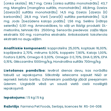
[cinka oksīds]: 86,7 mg; Cinks [cinka sulfāta monohidrāts]: 43,7
mg; Mangāns [mangāna sulfāts, monohidrāts]: 48,8mg; Dzelzs
[dzelzs(II) sulfāta monohidrāts]: 14,5 mg; Dzelzs [dzelzs (II)
karbonāts]: 28,9 mg; Varš [vara(II) sulfāta pentahidrāts]: 12,8
mg; Jods [bezūdens kalcija jodāts]: 1,56 mg; Selēns (nātrija
selenīts): 0,101 mg. Aminoskābes, to sāļi un līdzīgi produkti: DL-
metionīns, tehniski tīrs 2500mg. Sensorās piedevas: zaļās tējas
ekstrakts 100 mg; rozmarīna ekstrakts. Antioksidanti: tokoferola
ekstrakti no augu eļļām.
Analītiskie komponenti:
kopproteīns 25,00%; koptauki 16,00%;
kopšķiedra 2,70%; mitrums 9,00%; koppelni 7,90%; Kalcijs 1,00%;
Fosfors 0,80%; Omega-6 3,00%; Omega-3 0,70%; DHA 0,35%; EPA
0,15%; Glikozamīns 1000mg/kg, Hondroitīna sulfāts 700mg/kg.
Lietošanas pamācība:
Ievērot dienas devu, kas norādīta
tabulā uz iepakojuma. Sākotnēji ieteicams sajaukt N&D ar
iepriekš lietoto barību. Dzīvniekam pastāvīgi jābūt pieejamam
ūdenim. Uzglabāt vēsā un sausā vietā cieši noslēgtā
iepakojumā.
Iepakojums:
1.5 kg | 5 kg
Ražotājs
: Farmina Pet Foods, Serbija, licences Nr. RS-34-008.