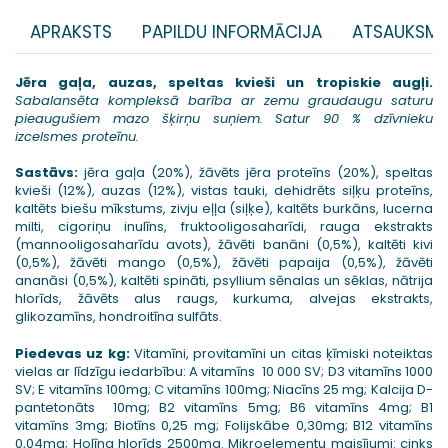
APRAKSTS
PAPILDU INFORMĀCIJA
ATSAUKSME
Jēra gaļa, auzas, speltas kvieši un tropiskie augļi.
Sabalansēta kompleksā barība ar zemu graudaugu saturu
pieaugušiem mazo šķirņu suņiem. Satur 90 % dzīvnieku
izcelsmes proteīnu.
Sastāvs:
jēra gaļa (20%), žāvēts jēra proteīns (20%), speltas
kvieši (12%), auzas (12%), vistas tauki, dehidrēts siļķu proteīns,
kaltēts biešu mīkstums, zivju eļļa (siļķe), kaltēts burkāns, lucerna
milti, cigoriņu inulīns, fruktooligosaharīdi, rauga ekstrakts
(mannooligosaharīdu avots), žāvēti banāni (0,5%), kaltēti kivi
(0,5%), žāvēti mango (0,5%), žāvēti papaija (0,5%), žāvēti
ananāsi (0,5%), kaltēti spināti, psyllium sēnalas un sēklas, nātrija
hlorīds, žāvēts alus raugs, kurkuma, alvejas ekstrakts,
glikozamīns, hondroitīna sulfāts.
Piedevas uz kg:
Vitamīni, provitamīni un citas ķīmiski noteiktas
vielas ar līdzīgu iedarbību: A vitamīns 10 000 SV; D3 vitamīns 1000
SV; E vitamīns 100mg; C vitamīns 100mg; Niacīns 25 mg; Kalcija D-
pantetonāts 10mg; B2 vitamīns 5mg; B6 vitamīns 4mg; B1
vitamīns 3mg; Biotīns 0,25 mg; Folijskābe 0,30mg; B12 vitamīns
0,04mg; Holīna hlorīds 2500mg. Mikroelementu maisījumi: cinks