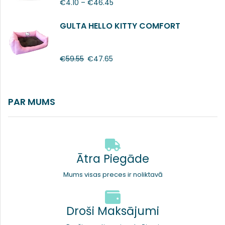
€
4.10
–
€
46.45
GULTA HELLO KITTY COMFORT
€
59.55
€
47.65
PAR MUMS
Ātra Piegāde
Mums visas preces ir noliktavā
Droši Maksājumi