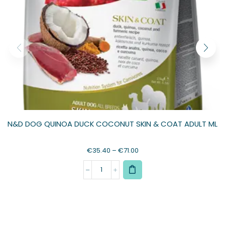
N&D DOG QUINOA DUCK COCONUT SKIN & COAT ADULT ML
€
35.40
–
€
71.00