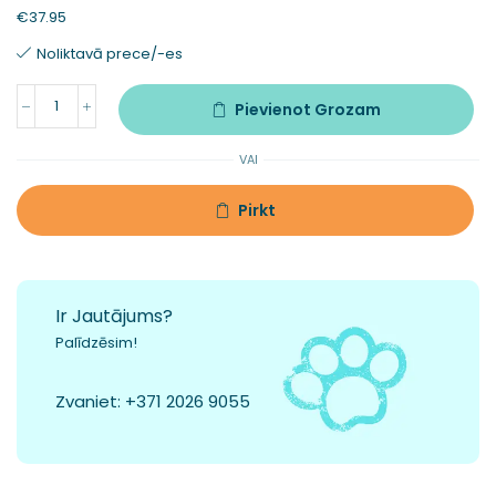
€
37.95
Noliktavā prece/-es
Pievienot Grozam
VAI
Pirkt
Ir Jautājums?
Palīdzēsim!
Zvaniet:
+371 2026 9055