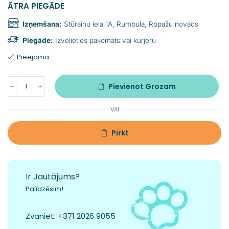
ĀTRA PIEGĀDE
Izņemšana:
Stūraiņu iela 1A, Rumbula, Ropažu novads
Piegāde:
Izvēlieties pakomāts vai kurjeru
Pieejama
Pievienot Grozam
VAI
Pirkt
Ir Jautājums?
Palīdzēsim!
Zvaniet:
+371 2026 9055