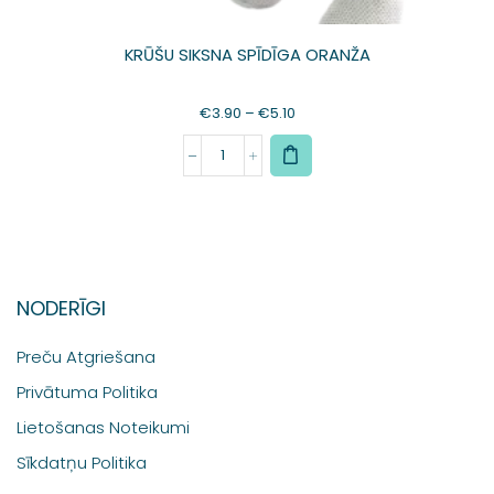
KRŪŠU SIKSNA SPĪDĪGA ORANŽA
€
3.90
–
€
5.10
NODERĪGI
Preču Atgriešana
Privātuma Politika
Lietošanas Noteikumi
Sīkdatņu Politika