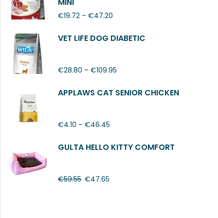
MINI
€
19.72
–
€
47.20
VET LIFE DOG DIABETIC
€
28.80
–
€
109.95
APPLAWS CAT SENIOR CHICKEN
€
4.10
–
€
46.45
GULTA HELLO KITTY COMFORT
€
59.55
€
47.65