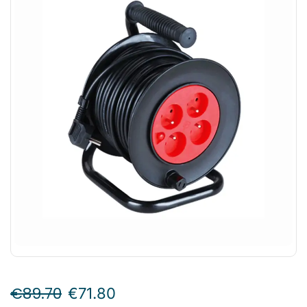
€
89.70
€
71.80