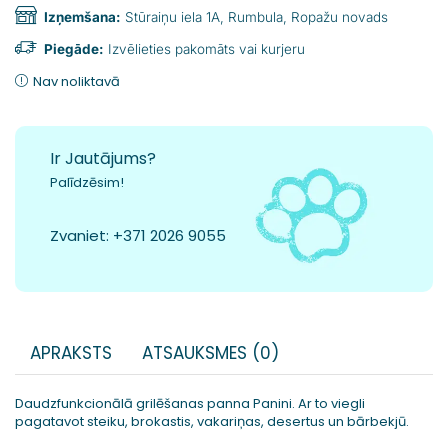
Izņemšana:
Stūraiņu iela 1A, Rumbula, Ropažu novads
Piegāde:
Izvēlieties pakomāts vai kurjeru
Nav noliktavā
Ir Jautājums?
Palīdzēsim!
Zvaniet:
+371 2026 9055
APRAKSTS
ATSAUKSMES (0)
Daudzfunkcionālā grilēšanas panna Panini. Ar to viegli
pagatavot steiku, brokastis, vakariņas, desertus un bārbekjū.