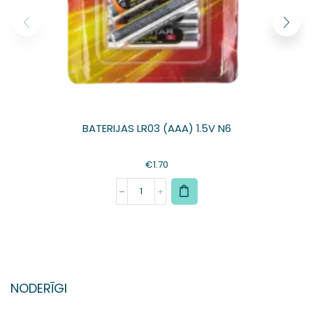
BATERIJAS LR03 (AAA) 1.5V N6
€
1.70
NODERĪGI