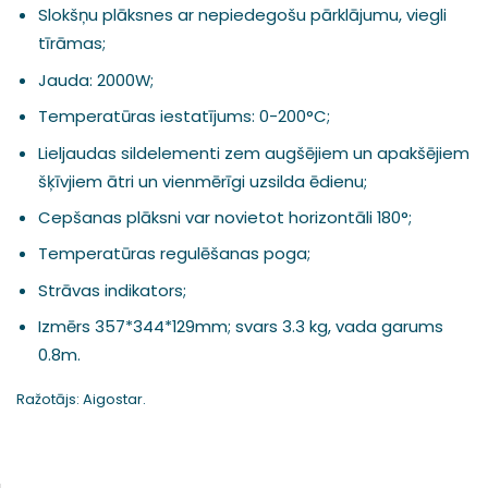
Slokšņu plāksnes ar nepiedegošu pārklājumu, viegli
tīrāmas;
Jauda: 2000W;
Temperatūras iestatījums: 0-200°C;
Lieljaudas sildelementi zem augšējiem un apakšējiem
šķīvjiem ātri un vienmērīgi uzsilda ēdienu;
Cepšanas plāksni var novietot horizontāli 180°;
Temperatūras regulēšanas poga;
Strāvas indikators;
Izmērs 357*344*129mm; svars 3.3 kg, vada garums
0.8m.
Ražotājs: Aigostar.