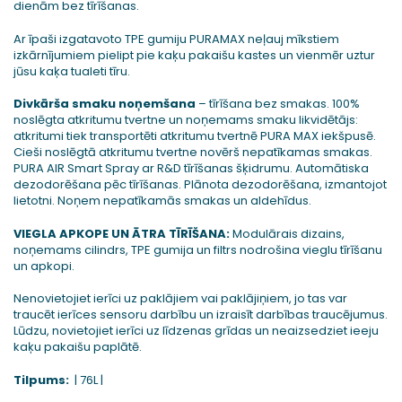
dienām bez tīrīšanas.
Ar īpaši izgatavoto TPE gumiju PURAMAX neļauj mīkstiem
izkārnījumiem pielipt pie kaķu pakaišu kastes un vienmēr uztur
jūsu kaķa tualeti tīru.
Divkārša smaku noņemšana
– tīrīšana bez smakas. 100%
noslēgta atkritumu tvertne un noņemams smaku likvidētājs:
atkritumi tiek transportēti atkritumu tvertnē PURA MAX iekšpusē.
Cieši noslēgtā atkritumu tvertne novērš nepatīkamas smakas.
PURA AIR Smart Spray ar R&D tīrīšanas šķidrumu. Automātiska
dezodorēšana pēc tīrīšanas. Plānota dezodorēšana, izmantojot
lietotni. Noņem nepatīkamās smakas un aldehīdus.
VIEGLA APKOPE UN ĀTRA TĪRĪŠANA:
Modulārais dizains,
noņemams cilindrs, TPE gumija un filtrs nodrošina vieglu tīrīšanu
un apkopi.
Nenovietojiet ierīci uz paklājiem vai paklājiņiem, jo tas var
traucēt ierīces sensoru darbību un izraisīt darbības traucējumus.
Lūdzu, novietojiet ierīci uz līdzenas grīdas un neaizsedziet ieeju
kaķu pakaišu paplātē.
Tilpums:
| 76L |