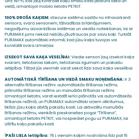
GHz Wi-Fi, kas ļauj kontrolēt kaķu smilšu kasti jebkurā laikā un
vietā, izmantojot mobilo lietotni PETKIT.
100% DROŠA KAĶIEM:
xSecure sistēma sastāv no infrasarkanā
sensora, svara sensoriem, tālvadības brīdinājumiem,
negadījumu aizsardzības sistēmas un viedās noteikšanas, lai ar
PURAMAX jums nekad nebūtu jāuztraucas par savu kaķi. Turklāt
PURAMAX automātiski informē, kad jūsu kaķis tuvojas vai
konstatē svara izmaiņas.
IZSEKOT SAVA KAĶA VESELĪBAI:
Viedie sensori ļauj izsekot kaķa
svaram, lietošanas laikam, lietošanas ilgumam un pakaišu
ietilpībai. Tātad jūs vienmēr varat sekot līdzi sava kaķa veselībai.
AUTOMĀTISKĀ TĪRĪŠANA UN VIEDĀ SMAKU NOŅEMŠANA:
Ir 3
alternatīvi tīrīšanas režīmi: automātiskās tīrīšanas režīms,
plānotās tīrīšanas režīms un manuālās tīrīšanas režīms.
Izmantojot lietotni, varat iestatīt ierīci plānotās vai automātiskās
tīrīšanas režīmā, un PURAMAX automātiski izņem atkritumus,
tiklīdz jūsu kaķis atstāj pakaišu kasti. Lai aktivizētu manuālās
tīrīšanas režīmu, vienkārši pieskarieties pogai “Tīrīšana”,
izmantojot lietotni PETKIT, vai nospiediet pogu uz PURAMAX, lai
iztīrītu kaķu pakaišu kasti.
Ī
PAŠI LIELA Ietilpība:
76 L vienam kaķim nodrošina līdz pat 15