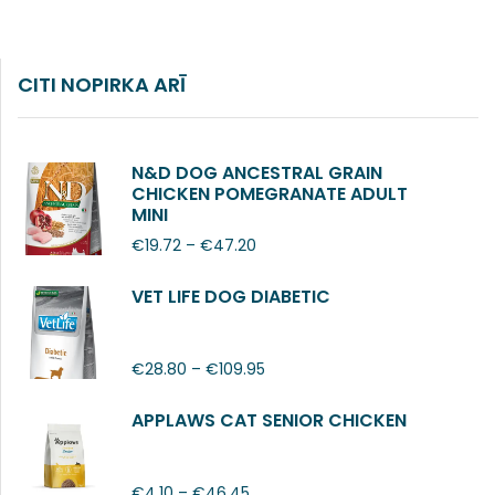
CITI NOPIRKA ARĪ
N&D DOG ANCESTRAL GRAIN
CHICKEN POMEGRANATE ADULT
MINI
€
19.72
–
€
47.20
VET LIFE DOG DIABETIC
€
28.80
–
€
109.95
APPLAWS CAT SENIOR CHICKEN
€
4.10
–
€
46.45