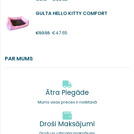
GULTA HELLO KITTY COMFORT
€
59.55
€
47.65
PAR MUMS
Ātra Piegāde
Mums visas preces ir noliktavā
Droši Maksājumi
Droši un uzticami maksājumi