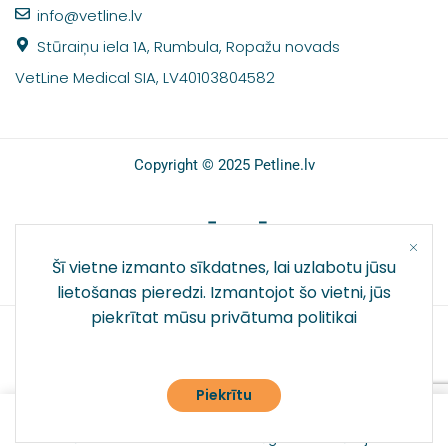
info@vetline.lv
Stūraiņu iela 1A, Rumbula, Ropažu novads
VetLine Medical SIA, LV40103804582
Copyright © 2025 Petline.lv
SOCIĀLIE TĪKLI
Šī vietne izmanto sīkdatnes, lai uzlabotu jūsu
lietošanas pieredzi. Izmantojot šo vietni, jūs
piekrītat mūsu
privātuma politikai
Piekrītu
0
Galvenā
Veikals
Pieslēgties
Vēlmju saraksts