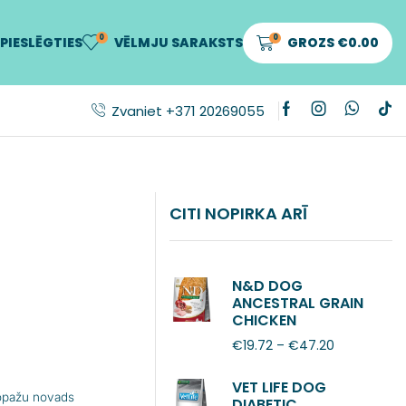
0
0
PIESLĒGTIES
VĒLMJU SARAKSTS
GROZS
€
0.00
Zvaniet +371 20269055
CITI NOPIRKA ARĪ
N&D DOG
ANCESTRAL GRAIN
CHICKEN
POMEGRANATE
€
19.72
–
€
47.20
ADULT MINI
VET LIFE DOG
Ropažu novads
DIABETIC