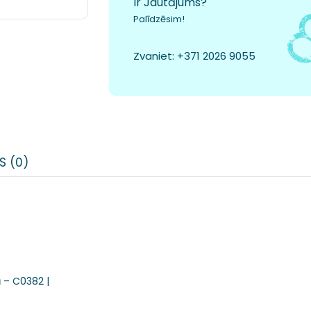
Ir Jautājums?
Palīdzēsim!
Zvaniet:
+371 2026 9055
S (0)
ā – C0382 |