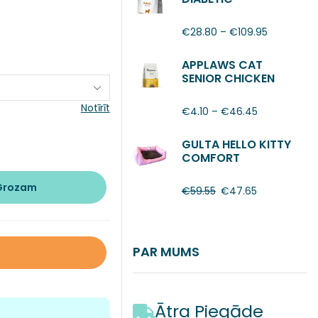
€
28.80
–
€
109.95
APPLAWS CAT
SENIOR CHICKEN
Notīrīt
€
4.10
–
€
46.45
GULTA HELLO KITTY
COMFORT
 Grozam
€
59.55
€
47.65
PAR MUMS
Ātra Piegāde