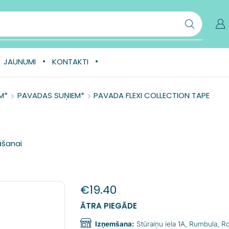
JAUNUMI
KONTAKTI
M*
PAVADAS SUŅIEM*
PAVADA FLEXI COLLECTION TAPE
āšanai
€
19.40
ĀTRA PIEGĀDE
Izņemšana:
Stūraiņu iela 1A, Rumbula, 