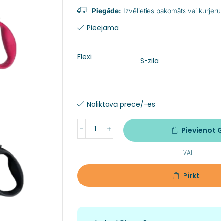
Piegāde:
Izvēlieties pakomāts vai kurjeru
Pieejama
Flexi
Noliktavā prece/-es
Pievienot
VAI
Pirkt