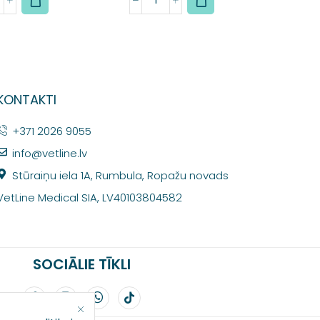
KONTAKTI
+371 2026 9055
info@vetline.lv
Stūraiņu iela 1A, Rumbula, Ropažu novads
VetLine Medical SIA, LV40103804582
SOCIĀLIE TĪKLI