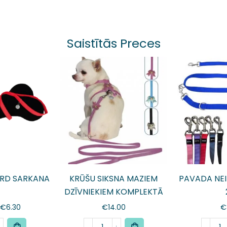
Saistītās Preces
RD SARKANA
KRŪŠU SIKSNA MAZIEM
PAVADA NEI
DZĪVNIEKIEM KOMPLEKTĀ
AR PAVADIŅU
€
6.30
€
14.00
€