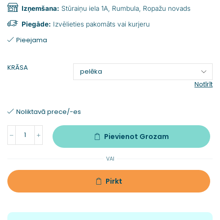
Izņemšana:
Stūraiņu iela 1A, Rumbula, Ropažu novads
Piegāde:
Izvēlieties pakomāts vai kurjeru
Pieejama
KRĀSA
Notīrīt
Noliktavā prece/-es
Pievienot Grozam
VAI
Pirkt