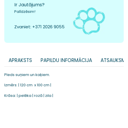
Ir Jautājums?
Palīdzēsim!
Zvaniet:
+371 2026 9055
APRAKSTS
PAPILDU INFORMĀCIJA
ATSAUKSME
Pleds suņiem un kaķiem.
Izmērs: | 120 cm x 100 cm |
Krāsa: | pelēka | rozā | zila |