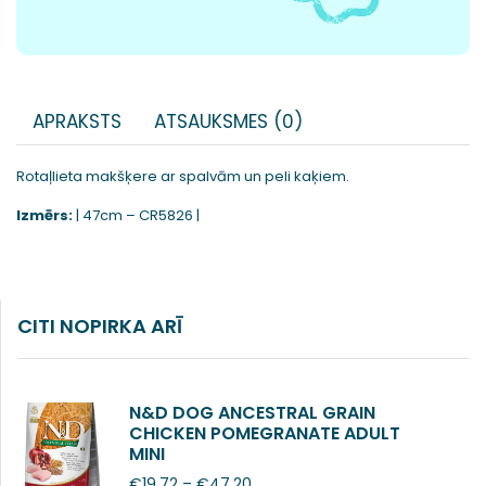
APRAKSTS
ATSAUKSMES (0)
Rotaļlieta makšķere ar spalvām un peli kaķiem.
Izmērs:
| 47cm – CR5826 |
CITI NOPIRKA ARĪ
N&D DOG ANCESTRAL GRAIN
CHICKEN POMEGRANATE ADULT
MINI
€
19.72
–
€
47.20