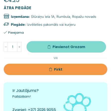
€
4.25
ĀTRA PIEGĀDE
Izņemšana:
Stūraiņu iela 1A, Rumbula, Ropažu novads
Piegāde:
Izvēlieties pakomāts vai kurjeru
Pieejama
Pievienot Grozam
VAI
Pirkt
Ir Jautājums?
Palīdzēsim!
Zvaniet:
+371 2026 9055