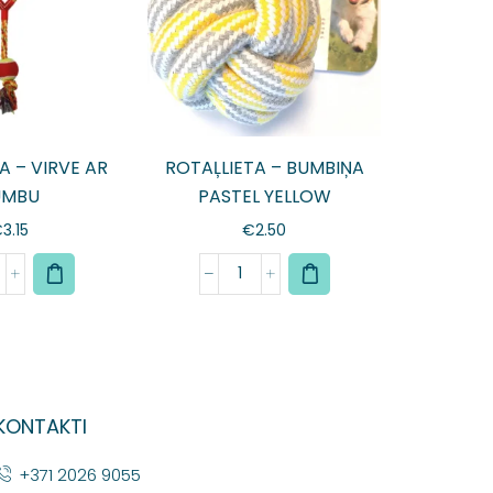
A – VIRVE AR
ROTAĻLIETA – BUMBIŅA
UMBU
PASTEL YELLOW
€
3.15
€
2.50
KONTAKTI
+371 2026 9055