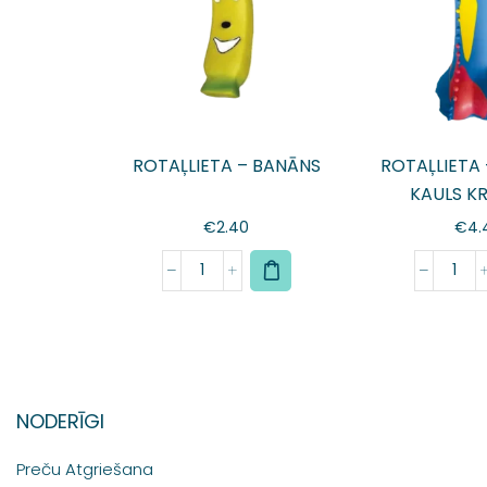
ROTAĻLIETA – BANĀNS
ROTAĻLIETA
KAULS K
€
2.40
€
4.
NODERĪGI
Preču Atgriešana