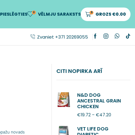
0
0
PIESLĒGTIES
VĒLMJU SARAKSTS
GROZS
€
0.00
Zvaniet +371 20269055
CITI NOPIRKA ARĪ
N&D DOG
ANCESTRAL GRAIN
CHICKEN
POMEGRANATE
€
19.72
–
€
47.20
ADULT MINI
VET LIFE DOG
Ropažu novads
DIABETIC