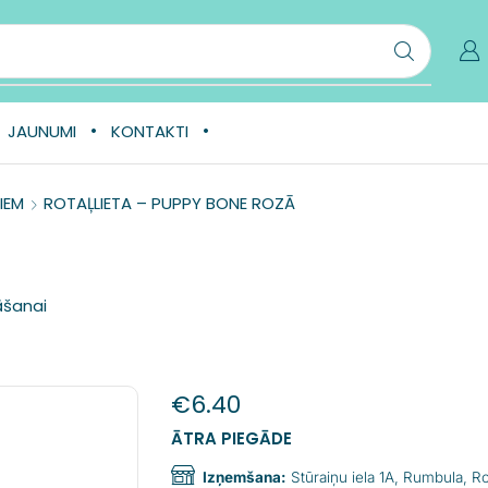
JAUNUMI
KONTAKTI
IEM
ROTAĻLIETA – PUPPY BONE ROZĀ
āšanai
€
6.40
ĀTRA PIEGĀDE
Izņemšana:
Stūraiņu iela 1A, Rumbula, 