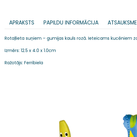
APRAKSTS
PAPILDU INFORMĀCIJA
ATSAUKSME
Rotaļlieta suņiem – gumijas kauls rozā. Ieteicams kucēniem z
Izmērs: 12.5 x 4.0 x 1.0cm
Ražotājs: Ferribiela