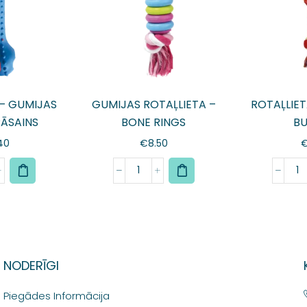
 – GUMIJAS
GUMIJAS ROTAĻLIETA –
ROTAĻLIET
RĀSAINS
BONE RINGS
B
40
€
8.50
NODERĪGI
Piegādes Informācija