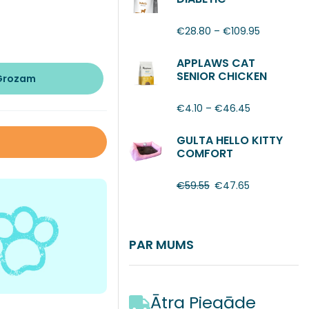
€
28.80
–
€
109.95
APPLAWS CAT
SENIOR CHICKEN
 Grozam
€
4.10
–
€
46.45
GULTA HELLO KITTY
COMFORT
€
59.55
€
47.65
PAR MUMS
Ātra Piegāde