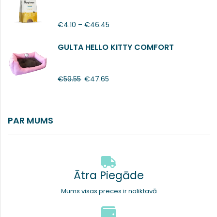
€
4.10
–
€
46.45
GULTA HELLO KITTY COMFORT
€
59.55
€
47.65
PAR MUMS
Ātra Piegāde
Mums visas preces ir noliktavā