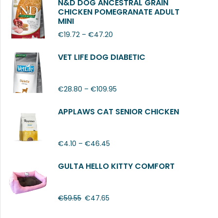
N&D DOG ANCESTRAL GRAIN
CHICKEN POMEGRANATE ADULT
MINI
€
19.72
–
€
47.20
VET LIFE DOG DIABETIC
€
28.80
–
€
109.95
APPLAWS CAT SENIOR CHICKEN
€
4.10
–
€
46.45
GULTA HELLO KITTY COMFORT
€
59.55
€
47.65