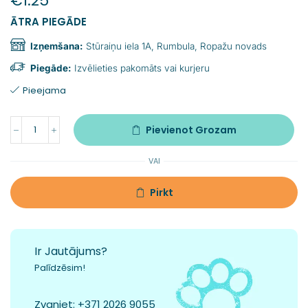
€
1.25
ĀTRA PIEGĀDE
Izņemšana:
Stūraiņu iela 1A, Rumbula, Ropažu novads
Piegāde:
Izvēlieties pakomāts vai kurjeru
Pieejama
Pievienot Grozam
VAI
Pirkt
Ir Jautājums?
Palīdzēsim!
Zvaniet:
+371 2026 9055