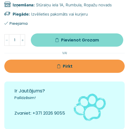
Izņemšana:
Stūraiņu iela 1A, Rumbula, Ropažu novads
Piegāde:
Izvēlieties pakomāts vai kurjeru
Pieejama
Pievienot Grozam
VAI
Pirkt
Ir Jautājums?
Palīdzēsim!
Zvaniet:
+371 2026 9055