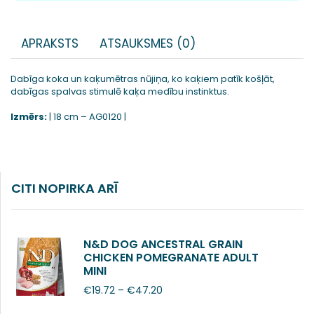
APRAKSTS
ATSAUKSMES (0)
Dabīga koka un kaķumētras nūjiņa, ko kaķiem patīk košļāt,
dabīgas spalvas stimulē kaķa medību instinktus.
Izmērs:
| 18 cm – AG0120 |
CITI NOPIRKA ARĪ
N&D DOG ANCESTRAL GRAIN
CHICKEN POMEGRANATE ADULT
MINI
€
19.72
–
€
47.20