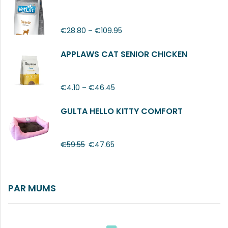
€
28.80
–
€
109.95
APPLAWS CAT SENIOR CHICKEN
€
4.10
–
€
46.45
GULTA HELLO KITTY COMFORT
€
59.55
€
47.65
PAR MUMS