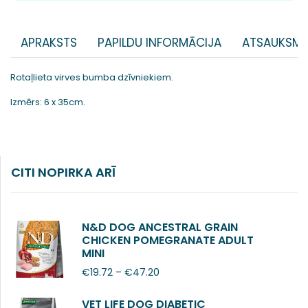
APRAKSTS
PAPILDU INFORMĀCIJA
ATSAUKSME
Rotaļlieta virves bumba dzīvniekiem.
Izmērs: 6 x 35cm.
CITI NOPIRKA ARĪ
N&D DOG ANCESTRAL GRAIN
CHICKEN POMEGRANATE ADULT
MINI
€
19.72
–
€
47.20
VET LIFE DOG DIABETIC