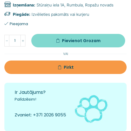
Izņemšana:
Stūraiņu iela 1A, Rumbula, Ropažu novads
Piegāde:
Izvēlieties pakomāts vai kurjeru
Pieejama
Pievienot Grozam
VAI
Pirkt
Ir Jautājums?
Palīdzēsim!
Zvaniet:
+371 2026 9055